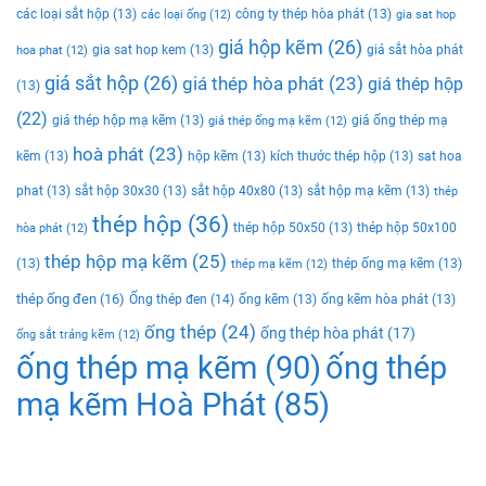
các loại sắt hộp
(13)
công ty thép hòa phát
(13)
các loại ống
(12)
gia sat hop
giá hộp kẽm
(26)
gia sat hop kem
(13)
giá sắt hòa phát
hoa phat
(12)
giá sắt hộp
(26)
giá thép hòa phát
(23)
giá thép hộp
(13)
(22)
giá thép hộp mạ kẽm
(13)
giá ống thép mạ
giá thép ống mạ kẽm
(12)
hoà phát
(23)
kẽm
(13)
hộp kẽm
(13)
kích thước thép hộp
(13)
sat hoa
phat
(13)
sắt hộp 30x30
(13)
sắt hộp 40x80
(13)
sắt hộp mạ kẽm
(13)
thép
thép hộp
(36)
thép hộp 50x50
(13)
thép hộp 50x100
hòa phát
(12)
thép hộp mạ kẽm
(25)
(13)
thép ống mạ kẽm
(13)
thép mạ kẽm
(12)
thép ống đen
(16)
Ống thép đen
(14)
ống kẽm
(13)
ống kẽm hòa phát
(13)
ống thép
(24)
ống thép hòa phát
(17)
ống sắt tráng kẽm
(12)
ống thép mạ kẽm
(90)
ống thép
mạ kẽm Hoà Phát
(85)