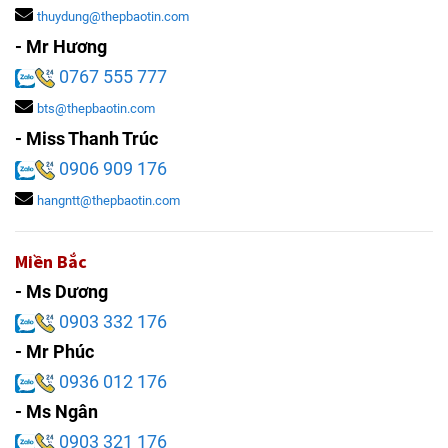
thuydung@thepbaotin.com
- Mr Hương
0767 555 777
bts@thepbaotin.com
- Miss Thanh Trúc
0906 909 176
hangntt@thepbaotin.com
Miền Bắc
- Ms Dương
0903 332 176
- Mr Phúc
0936 012 176
- Ms Ngân
0903 321 176