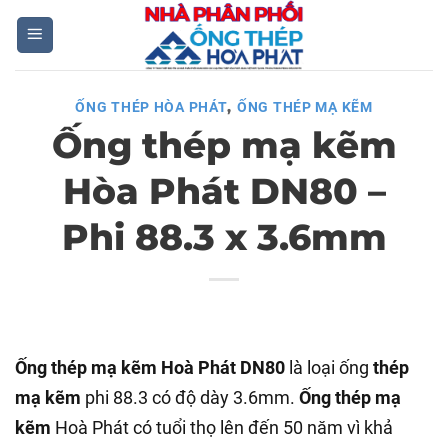
Skip
to
content
,
ỐNG THÉP HÒA PHÁT
ỐNG THÉP MẠ KẼM
Ống thép mạ kẽm
Hòa Phát DN80 –
Phi 88.3 x 3.6mm
Ống thép mạ kẽm Hoà Phát DN80
là loại ống
thép
mạ kẽm
phi 88.3 có độ dày 3.6mm.
Ống thép mạ
kẽm
Hoà Phát có tuổi thọ lên đến 50 năm vì khả