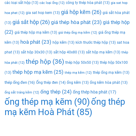
các loại sắt hộp
(13)
công ty thép hòa phát
(13)
các loại ống
(12)
gia sat hop
giá hộp kẽm
(26)
gia sat hop kem
(13)
giá sắt hòa phát
hoa phat
(12)
giá sắt hộp
(26)
giá thép hòa phát
(23)
giá thép hộp
(13)
(22)
giá thép hộp mạ kẽm
(13)
giá ống thép mạ
giá thép ống mạ kẽm
(12)
hoà phát
(23)
kẽm
(13)
hộp kẽm
(13)
kích thước thép hộp
(13)
sat hoa
phat
(13)
sắt hộp 30x30
(13)
sắt hộp 40x80
(13)
sắt hộp mạ kẽm
(13)
thép
thép hộp
(36)
thép hộp 50x50
(13)
thép hộp 50x100
hòa phát
(12)
thép hộp mạ kẽm
(25)
(13)
thép ống mạ kẽm
(13)
thép mạ kẽm
(12)
thép ống đen
(16)
Ống thép đen
(14)
ống kẽm
(13)
ống kẽm hòa phát
(13)
ống thép
(24)
ống thép hòa phát
(17)
ống sắt tráng kẽm
(12)
ống thép mạ kẽm
(90)
ống thép
mạ kẽm Hoà Phát
(85)