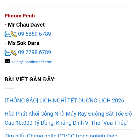
Phnom Penh
- Mr Chau Davet
09 6869 6789
- Ms Sok Dara
09 7798 6789
sales@baotinsteel.com
BÀI VIẾT GẦN ĐÂY:
[THÔNG BÁO] LỊCH NGHỈ TẾT DƯƠNG LỊCH 2026
Hòa Phát Khởi Công Nhà Máy Ray Đường Sắt Tốc Độ
Cao 10.000 Tỷ Đồng: Khẳng Định Vị Thế “Vua Thép”
Tìm hiểu Chứng nhận CO/CQ trong ngành thép