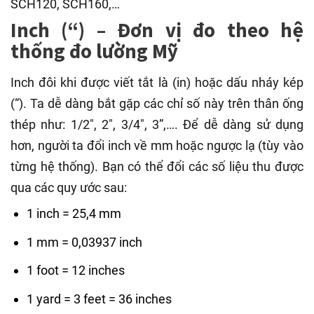
SCH120, SCH160,…
Inch (“) – Đơn vị đo theo hệ
thống đo lường Mỹ
Inch đôi khi được viết tắt là (in) hoặc dấu nháy kép
(“). Ta dễ dàng bắt gặp các chỉ số này trên thân ống
thép như: 1/2″, 2″, 3/4″, 3”,…. Để dễ dàng sử dụng
hơn, người ta đổi inch về mm hoặc ngược lạ (tùy vào
từng hệ thống). Bạn có thể đổi các số liệu thu được
qua các quy ước sau:
1 inch = 25,4 mm
1 mm = 0,03937 inch
1 foot = 12 inches
1 yard = 3 feet = 36 inches