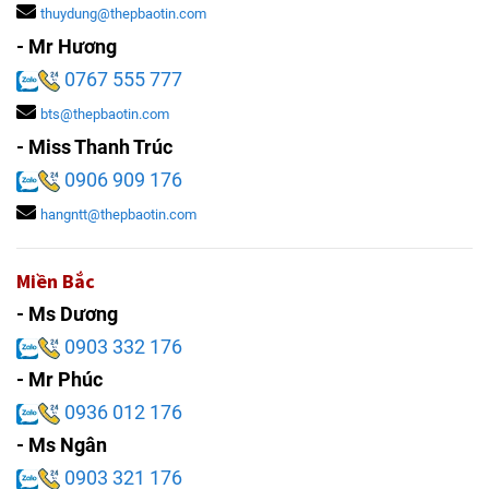
thuydung@thepbaotin.com
- Mr Hương
0767 555 777
bts@thepbaotin.com
- Miss Thanh Trúc
0906 909 176
hangntt@thepbaotin.com
Miền Bắc
- Ms Dương
0903 332 176
- Mr Phúc
0936 012 176
- Ms Ngân
0903 321 176