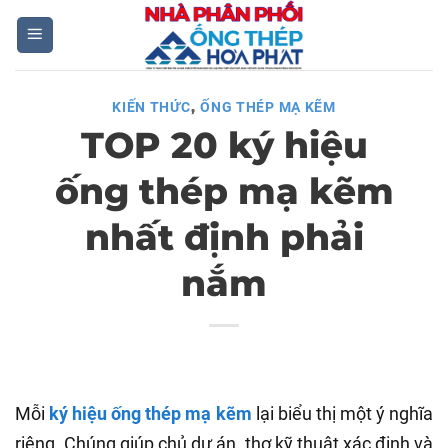
Skip
to
content
,
KIẾN THỨC
ỐNG THÉP MẠ KẼM
TOP 20 ký hiệu
ống thép mạ kẽm
nhất định phải
nắm
Mỗi
ký hiệu ống thép mạ kẽm
lại biểu thị một ý nghĩa
riêng. Chúng giúp chủ dự án, thợ kỹ thuật xác định và