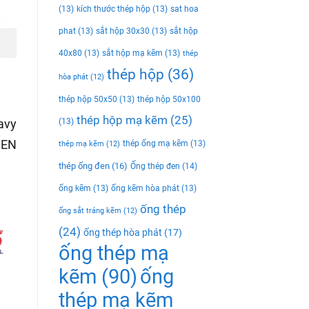
(13)
kích thước thép hộp
(13)
sat hoa
phat
(13)
sắt hộp 30x30
(13)
sắt hộp
40x80
(13)
sắt hộp mạ kẽm
(13)
thép
thép hộp
(36)
hòa phát
(12)
thép hộp 50x50
(13)
thép hộp 50x100
thép hộp mạ kẽm
(25)
avy
(13)
SEN
thép ống mạ kẽm
(13)
thép mạ kẽm
(12)
thép ống đen
(16)
Ống thép đen
(14)
ống kẽm
(13)
ống kẽm hòa phát
(13)
ống thép
ống sắt tráng kẽm
(12)
(24)
ống thép hòa phát
(17)
ống thép mạ
kẽm
(90)
ống
thép mạ kẽm