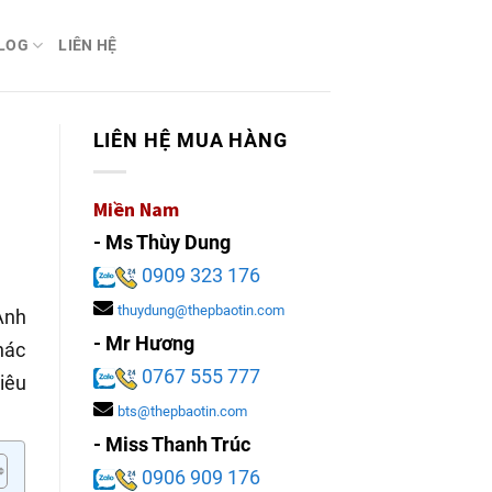
LOG
LIÊN HỆ
LIÊN HỆ MUA HÀNG
Miền Nam
- Ms Thùy Dung
0909 323 176
thuydung@thepbaotin.com
Anh
- Mr Hương
hác
0767 555 777
tiêu
bts@thepbaotin.com
- Miss Thanh Trúc
0906 909 176