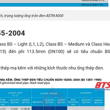
h, trọng lượng ống tròn đen ASTM A500
55-2004
lass BS – Light (L1, L2), Class BS – Medium và Class He
15) đến phi 113.5mm (DN100) sẽ có tiêu chuẩn B
 thép mạ kẽm với những kích thước như ống thép đen.