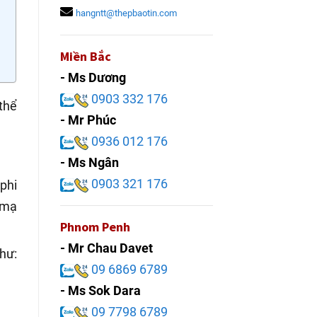
hangntt@thepbaotin.com
Miền Bắc
- Ms Dương
0903 332 176
thể
- Mr Phúc
0936 012 176
- Ms Ngân
0903 321 176
phi
 mạ
Phnom Penh
- Mr Chau Davet
hư:
09 6869 6789
- Ms Sok Dara
09 7798 6789