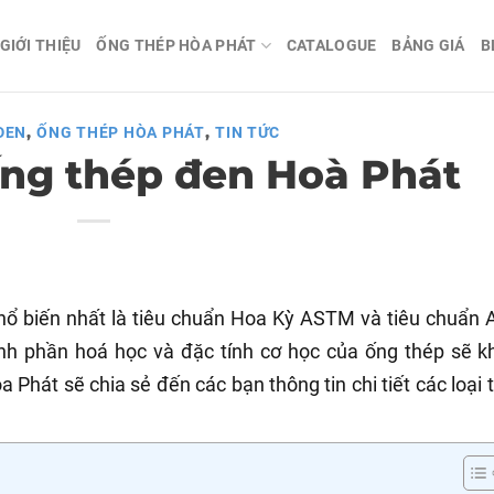
GIỚI THIỆU
ỐNG THÉP HÒA PHÁT
CATALOGUE
BẢNG GIÁ
B
,
,
ĐEN
ỐNG THÉP HÒA PHÁT
TIN TỨC
ống thép đen Hoà Phát
ổ biến nhất là tiêu chuẩn Hoa Kỳ ASTM và tiêu chuẩn 
nh phần hoá học và đặc tính cơ học của ống thép sẽ k
 Phát sẽ chia sẻ đến các bạn thông tin chi tiết các loại 