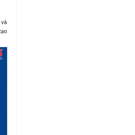
 và
tạo