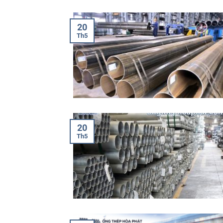
20
Th5
20
Th5