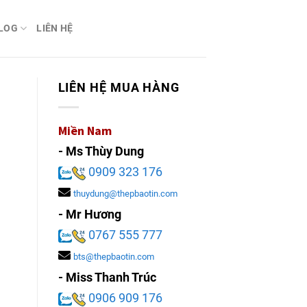
LOG
LIÊN HỆ
LIÊN HỆ MUA HÀNG
Miền Nam
- Ms Thùy Dung
0909 323 176
thuydung@thepbaotin.com
- Mr Hương
0767 555 777
bts@thepbaotin.com
- Miss Thanh Trúc
0906 909 176