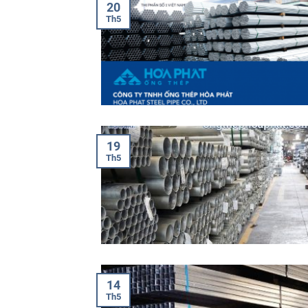
20
Th5
19
Th5
14
Th5