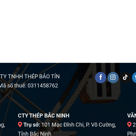
TY TNHH THÉP BẢO TÍN
Mã số thuế: 0311458762
CTY THÉP BẮC NINH
VĂ
ng,
Trụ sở:
101 Mạc Đĩnh Chi, P. Võ Cường,
2
Tỉnh Bắc Ninh
Phn