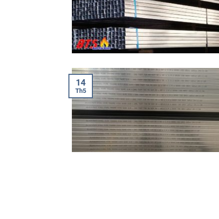
14
Th5