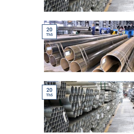
20
Th5
20
Th5