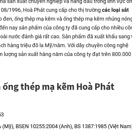
à sản xuất chuyên nghiệp và hàng đầu trong lĩnh vực ố
o 08/1996, Hoà Phát cung cấp cho thị trường
các loại sắt
ép đen, ống thép mạ kẽm và ống thép mạ kẽm nhúng nón
 đến nay sản phẩm của công ty đã cung cấp cho nhiều cô
goài nước đánh giá rất cao. Sản phẩm đã xuất khẩu sang 
h hàng triệu đô la Mỹ/năm. Với dây chuyền công nghệ
ản lượng sản xuất hàng năm của công ty đạt trên 800.000
a ống thép mạ kẽm Hoà Phát
53
A (Mỹ), BSEN 10255:2004 (Anh), BS 1387:1985 (Việt Nam