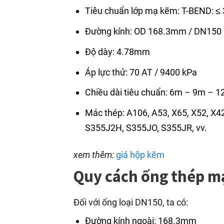
Tiêu chuẩn lớp mạ kẽm: T-BEND: ≤
Đường kính: OD 168.3mm / DN150
Độ dày: 4.78mm
Áp lực thử: 70 AT / 9400 kPa
Chiều dài tiêu chuẩn: 6m – 9m – 
Mác thép: A106, A53, X65, X52, X4
S355J2H, S355JO, S355JR, vv.
xem thêm:
giá hộp kẽm
Quy cách ống thép m
Đối với ống loại DN150, ta có:
Đường kính ngoài: 168.3mm