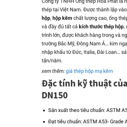
Công ty TNHH Ống thép Hòa Phát là nh
thép tại Việt Nam. Được thành lập và
hộp
,
hộp kẽm
chất lượng cao, ống th
và đầy đủ tất cả
kích thước thép hộp
,
trình lớn, được khách hàng trong và n
trường Bắc Mỹ, Đông Nam Á… kim ngạc
nhập khẩu từ Đức, Italia, Đài Loan… s
tấn/năm.
xem thêm:
giá thép hộp mạ kẽm
Đặc tính kỹ thuật củ
DN150
Sản xuất theo tiêu chuẩn: ASTM A
Đạt tiêu chuẩn: ASTM A53- Grade 