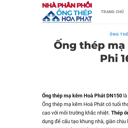
Skip
TRANG CHỦ
to
content
ỐNG THÉ
Ống thép mạ 
Phi 
Ống thép mạ kẽm Hoà Phát DN150
là
Ống thép mạ kẽm Hoà Phát có tuổi thọ
cao với môi trường khắc nhiệt.
Thép ố
dụng để cấu tạo khung nhà, giàn chịu 