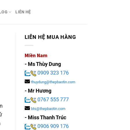
LOG
LIÊN HỆ
LIÊN HỆ MUA HÀNG
Miền Nam
- Ms Thùy Dung
0909 323 176
thuydung@thepbaotin.com
- Mr Hương
0767 555 777
òn
bts@thepbaotin.com
ử
- Miss Thanh Trúc
n
0906 909 176