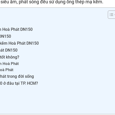
ọc siêu âm, phát sóng đều sử dụng ống thép mạ kẽm.
ẽm Hoà Phát DN150
 DN150
ạ kẽm Hoà Phát DN150
hát DN150
tốt không?
ẽm Hoà Phát
Hoà Phát
át trong đời sống
 ở đâu tại TP. HCM?