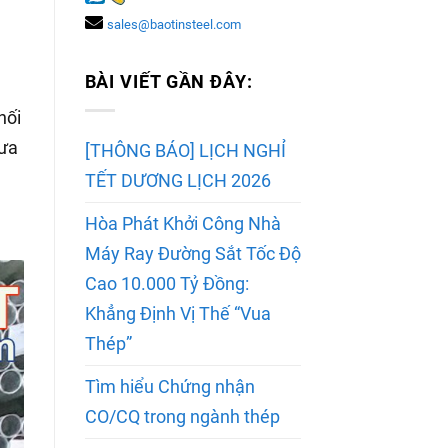
sales@baotinsteel.com
BÀI VIẾT GẦN ĐÂY:
nối
đưa
[THÔNG BÁO] LỊCH NGHỈ
TẾT DƯƠNG LỊCH 2026
Hòa Phát Khởi Công Nhà
Máy Ray Đường Sắt Tốc Độ
Cao 10.000 Tỷ Đồng:
Khẳng Định Vị Thế “Vua
Thép”
Tìm hiểu Chứng nhận
CO/CQ trong ngành thép