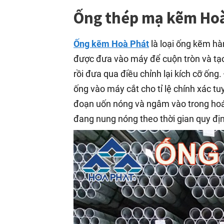
Ống thép mạ kẽm Hoà 
Ống kẽm Hoà Phát
là loại ống kẽm hà
được đưa vào máy để cuộn tròn và tạ
rồi đưa qua điều chỉnh lại kích cỡ ốn
ống vào máy cắt cho tỉ lệ chính xác t
đoạn uốn nóng và ngâm vào trong hoá
đang nung nóng theo thời gian quy địn