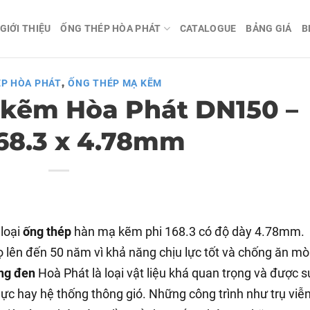
GIỚI THIỆU
ỐNG THÉP HÒA PHÁT
CATALOGUE
BẢNG GIÁ
B
,
P HÒA PHÁT
ỐNG THÉP MẠ KẼM
kẽm Hòa Phát DN150 –
168.3 x 4.78mm
 loại
ống thép
hàn mạ kẽm phi 168.3 có độ dày 4.78mm.
 lên đến 50 năm vì khả năng chịu lực tốt và chống ăn m
ng đen
Hoà Phát là loại vật liệu khá quan trọng và được s
lực hay hệ thống thông gió. Những công trình như trụ viễ