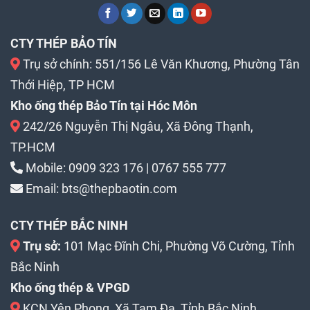
CTY THÉP BẢO TÍN
Trụ sở chính: 551/156 Lê Văn Khương, Phường Tân
Thới Hiệp, TP HCM
Kho ống thép Bảo Tín tại Hóc Môn
242/26 Nguyễn Thị Ngâu, Xã Đông Thạnh,
TP.HCM
Mobile:
0909 323 176
|
0767 555 777
Email:
bts@thepbaotin.com
CTY THÉP BẮC NINH
Trụ sở:
101 Mạc Đĩnh Chi, Phường Võ Cường, Tỉnh
Bắc Ninh
Kho ống thép & VPGD
KCN Yên Phong, Xã Tam Đa, Tỉnh Bắc Ninh