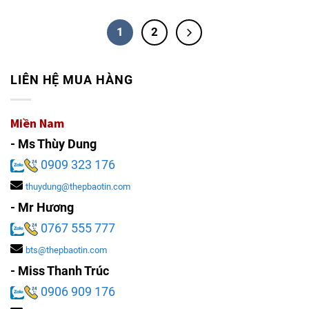
1
2
LIÊN HỆ MUA HÀNG
Miền Nam
- Ms Thùy Dung
0909 323 176
thuydung@thepbaotin.com
- Mr Hương
0767 555 777
bts@thepbaotin.com
- Miss Thanh Trúc
0906 909 176