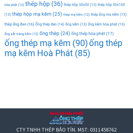
thép hộp
(36)
thép hộp 50x50
(13)
thép hộp 50x100
hòa phát
(12)
thép hộp mạ kẽm
(25)
(13)
thép ống mạ kẽm
(13)
thép mạ kẽm
(12)
thép ống đen
(16)
Ống thép đen
(14)
ống kẽm
(13)
ống kẽm hòa phát
(13)
ống thép
(24)
ống thép hòa phát
(17)
ống sắt tráng kẽm
(12)
ống thép mạ kẽm
(90)
ống thép
mạ kẽm Hoà Phát
(85)
CTY TNHH THÉP BẢO TÍN. MST: 0311458762