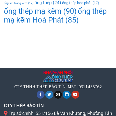
ống thép
(24)
ống thép hòa phát
(17)
ống sắt tráng kẽm
(12)
ống thép mạ kẽm
(90)
ống thép
mạ kẽm Hoà Phát
(85)
CTY TNHH THÉP BẢO TÍN. MST: 0311458762
CTY THÉP BẢO TÍN
Trụ sở chính: 551/156 Lê Văn Khương, Phường Tân