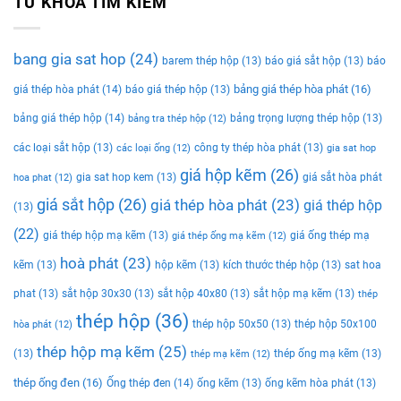
TỨ KHÓA TÌM KIẾM
bang gia sat hop
(24)
barem thép hộp
(13)
báo giá sắt hộp
(13)
báo
bảng giá thép hòa phát
(16)
giá thép hòa phát
(14)
báo giá thép hộp
(13)
bảng giá thép hộp
(14)
bảng trọng lượng thép hộp
(13)
bảng tra thép hộp
(12)
các loại sắt hộp
(13)
công ty thép hòa phát
(13)
các loại ống
(12)
gia sat hop
giá hộp kẽm
(26)
gia sat hop kem
(13)
giá sắt hòa phát
hoa phat
(12)
giá sắt hộp
(26)
giá thép hòa phát
(23)
giá thép hộp
(13)
(22)
giá thép hộp mạ kẽm
(13)
giá ống thép mạ
giá thép ống mạ kẽm
(12)
hoà phát
(23)
kẽm
(13)
hộp kẽm
(13)
kích thước thép hộp
(13)
sat hoa
phat
(13)
sắt hộp 30x30
(13)
sắt hộp 40x80
(13)
sắt hộp mạ kẽm
(13)
thép
thép hộp
(36)
thép hộp 50x50
(13)
thép hộp 50x100
hòa phát
(12)
thép hộp mạ kẽm
(25)
(13)
thép ống mạ kẽm
(13)
thép mạ kẽm
(12)
thép ống đen
(16)
Ống thép đen
(14)
ống kẽm
(13)
ống kẽm hòa phát
(13)