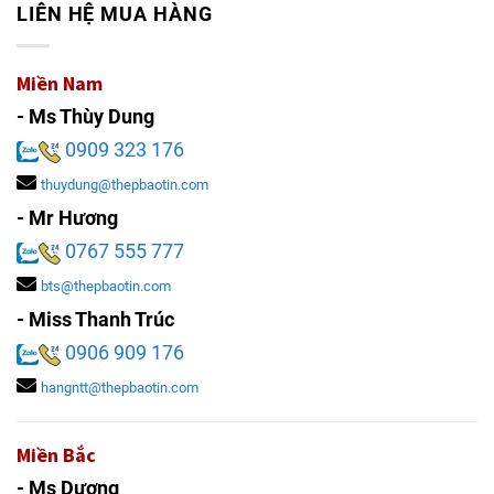
LIÊN HỆ MUA HÀNG
Miền Nam
- Ms Thùy Dung
0909 323 176
thuydung@thepbaotin.com
- Mr Hương
0767 555 777
bts@thepbaotin.com
- Miss Thanh Trúc
0906 909 176
hangntt@thepbaotin.com
Miền Bắc
- Ms Dương