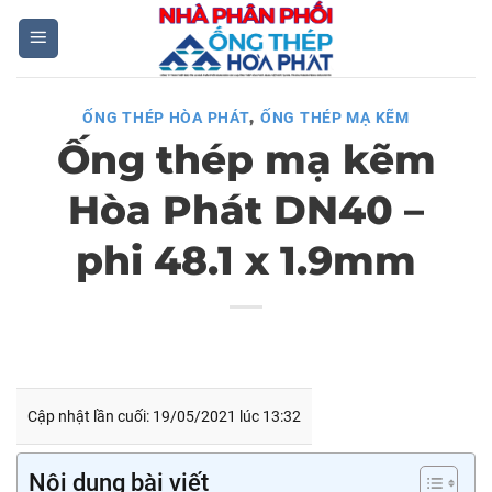
Skip
to
content
,
ỐNG THÉP HÒA PHÁT
ỐNG THÉP MẠ KẼM
Ống thép mạ kẽm
Hòa Phát DN40 –
phi 48.1 x 1.9mm
Cập nhật lần cuối: 19/05/2021 lúc 13:32
Nội dung bài viết