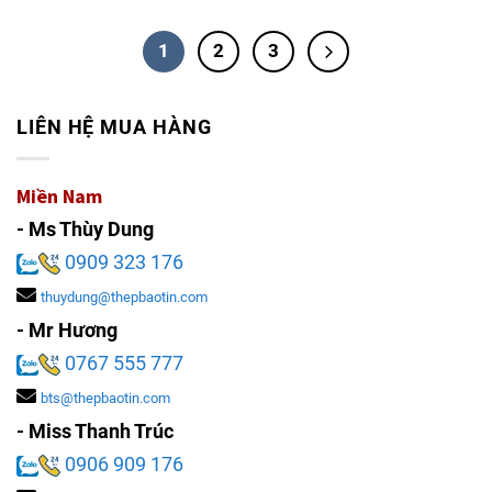
1
2
3
LIÊN HỆ MUA HÀNG
Miền Nam
- Ms Thùy Dung
0909 323 176
thuydung@thepbaotin.com
- Mr Hương
0767 555 777
bts@thepbaotin.com
- Miss Thanh Trúc
0906 909 176