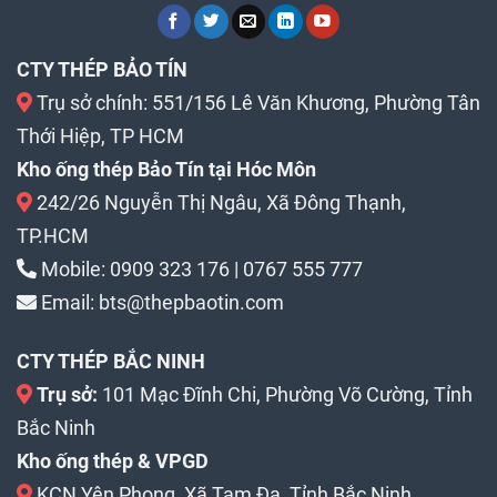
CTY THÉP BẢO TÍN
Trụ sở chính: 551/156 Lê Văn Khương, Phường Tân
Thới Hiệp, TP HCM
Kho ống thép Bảo Tín tại Hóc Môn
242/26 Nguyễn Thị Ngâu, Xã Đông Thạnh,
TP.HCM
Mobile:
0909 323 176
|
0767 555 777
Email:
bts@thepbaotin.com
CTY THÉP BẮC NINH
Trụ sở:
101 Mạc Đĩnh Chi, Phường Võ Cường, Tỉnh
Bắc Ninh
Kho ống thép & VPGD
KCN Yên Phong, Xã Tam Đa, Tỉnh Bắc Ninh