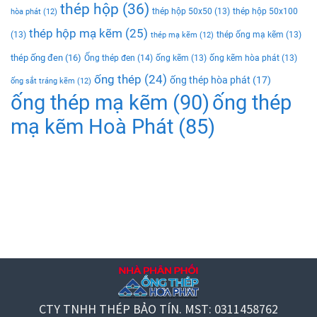
thép hộp
(36)
thép hộp 50x50
(13)
thép hộp 50x100
hòa phát
(12)
thép hộp mạ kẽm
(25)
(13)
thép ống mạ kẽm
(13)
thép mạ kẽm
(12)
thép ống đen
(16)
Ống thép đen
(14)
ống kẽm
(13)
ống kẽm hòa phát
(13)
ống thép
(24)
ống thép hòa phát
(17)
ống sắt tráng kẽm
(12)
ống thép mạ kẽm
(90)
ống thép
mạ kẽm Hoà Phát
(85)
CTY TNHH THÉP BẢO TÍN. MST: 0311458762