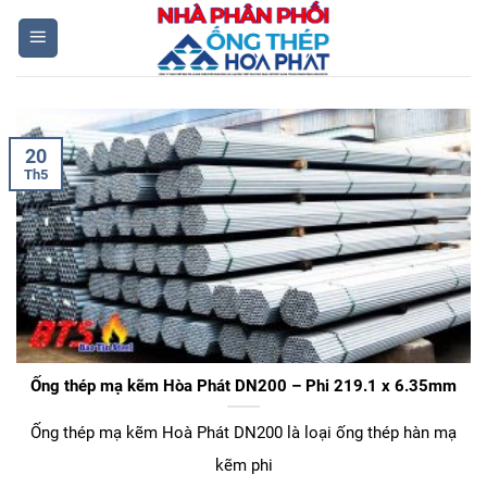
Skip
to
content
20
Th5
Ống thép mạ kẽm Hòa Phát DN200 – Phi 219.1 x 6.35mm
Ống thép mạ kẽm Hoà Phát DN200 là loại ống thép hàn mạ
kẽm phi