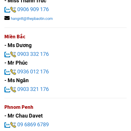
- Miss Thanh Trúc
0906 909 176
hangntt@thepbaotin.com
Miền Bắc
- Ms Dương
0903 332 176
- Mr Phúc
0936 012 176
- Ms Ngân
0903 321 176
Phnom Penh
- Mr Chau Davet
09 6869 6789