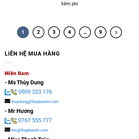
kẽm phi
1
2
3
4
…
9
LIÊN HỆ MUA HÀNG
Miền Nam
- Ms Thùy Dung
0909 323 176
thuydung@thepbaotin.com
- Mr Hương
0767 555 777
bts@thepbaotin.com