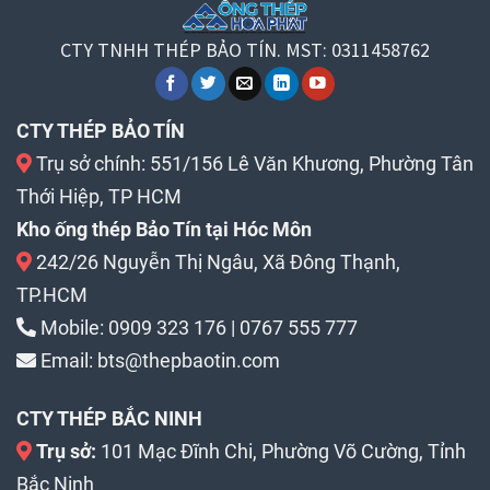
CTY TNHH THÉP BẢO TÍN. MST: 0311458762
CTY THÉP BẢO TÍN
Trụ sở chính: 551/156 Lê Văn Khương, Phường Tân
Thới Hiệp, TP HCM
Kho ống thép Bảo Tín tại Hóc Môn
242/26 Nguyễn Thị Ngâu, Xã Đông Thạnh,
TP.HCM
Mobile:
0909 323 176
|
0767 555 777
Email:
bts@thepbaotin.com
CTY THÉP BẮC NINH
Trụ sở:
101 Mạc Đĩnh Chi, Phường Võ Cường, Tỉnh
Bắc Ninh