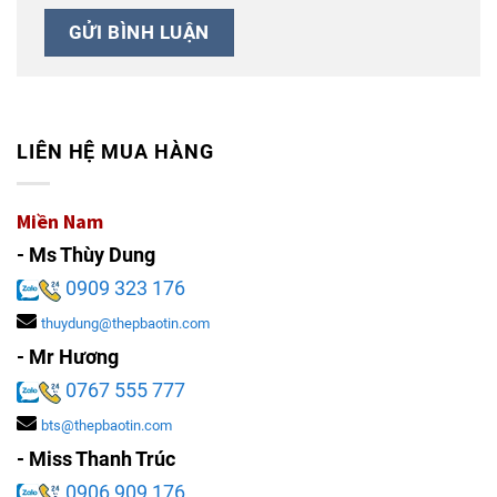
LIÊN HỆ MUA HÀNG
Miền Nam
- Ms Thùy Dung
0909 323 176
thuydung@thepbaotin.com
- Mr Hương
0767 555 777
bts@thepbaotin.com
- Miss Thanh Trúc
0906 909 176