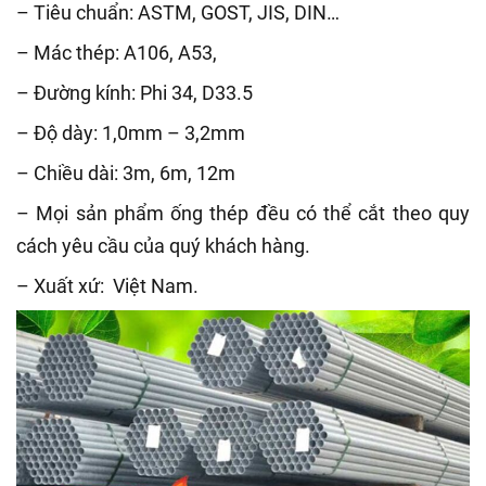
– Tiêu chuẩn: ASTM, GOST, JIS, DIN…
– Mác thép: A106, A53,
– Đường kính: Phi 34, D33.5
– Độ dày: 1,0mm – 3,2mm
– Chiều dài: 3m, 6m, 12m
– Mọi sản phẩm ống thép đều có thể cắt theo quy
cách yêu cầu của quý khách hàng.
– Xuất xứ: Việt Nam.