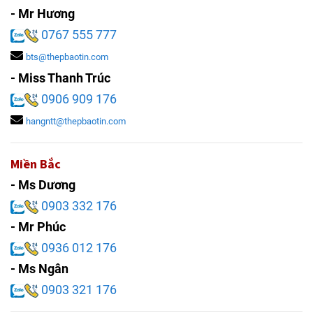
- Mr Hương
0767 555 777
bts@thepbaotin.com
- Miss Thanh Trúc
0906 909 176
hangntt@thepbaotin.com
Miền Bắc
- Ms Dương
0903 332 176
- Mr Phúc
0936 012 176
- Ms Ngân
0903 321 176