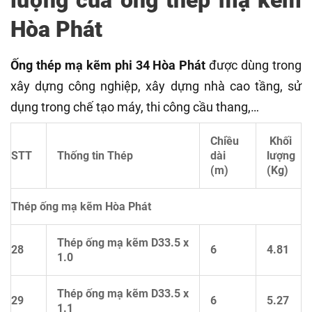
lượng của ống thép mạ kẽm
Hòa Phát
Ống thép mạ kẽm phi 34 Hòa Phát
được dùng trong
xây dựng công nghiệp, xây dựng nhà cao tầng, sử
dụng trong chế tạo máy, thi công cầu thang,…
Chiều
Khối
STT
Thống tin Thép
dài
lượng
(m)
(Kg)
Thép ống mạ kẽm Hòa Phát
Thép ống mạ kẽm D33.5 x
28
6
4.81
1.0
Thép ống mạ kẽm D33.5 x
29
6
5.27
1.1