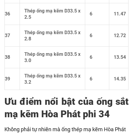
Thép ống mạ kẽm D33.5 x
36
6
11.47
2.5
Thép ống mạ kẽm D33.5 x
37
6
12.72
2.8
Thép ống mạ kẽm D33.5 x
38
6
13.54
3.0
Thép ống mạ kẽm D33.5 x
39
6
14.35
3.2
Ưu điểm nổi bật của ống sắt
mạ kẽm Hòa Phát phi 34
Không phải tự nhiên mà ống thép mạ kẽm Hòa Phát