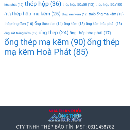
thép hộp
(36)
thép hộp 50x50
(13)
thép hộp 50x100
hòa phát
(12)
thép hộp mạ kẽm
(25)
(13)
thép ống mạ kẽm
(13)
thép mạ kẽm
(12)
thép ống đen
(16)
Ống thép đen
(14)
ống kẽm
(13)
ống kẽm hòa phát
(13)
ống thép
(24)
ống thép hòa phát
(17)
ống sắt tráng kẽm
(12)
ống thép mạ kẽm
(90)
ống thép
mạ kẽm Hoà Phát
(85)
CTY TNHH THÉP BẢO TÍN. MST: 0311458762