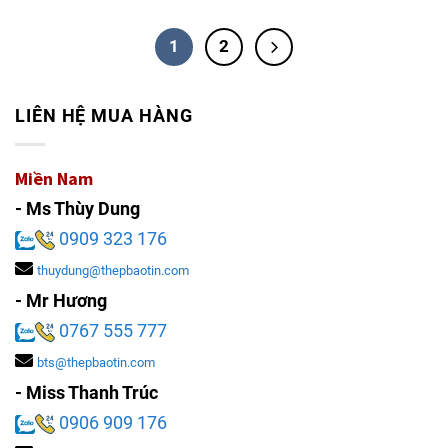
1
2
LIÊN HỆ MUA HÀNG
Miền Nam
- Ms Thùy Dung
0909 323 176
thuydung@thepbaotin.com
- Mr Hương
0767 555 777
bts@thepbaotin.com
- Miss Thanh Trúc
0906 909 176