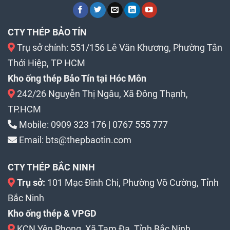
CTY THÉP BẢO TÍN
Trụ sở chính: 551/156 Lê Văn Khương, Phường Tân
Thới Hiệp, TP HCM
Kho ống thép Bảo Tín tại Hóc Môn
242/26 Nguyễn Thị Ngâu, Xã Đông Thạnh,
TP.HCM
Mobile:
0909 323 176
|
0767 555 777
Email:
bts@thepbaotin.com
CTY THÉP BẮC NINH
Trụ sở:
101 Mạc Đĩnh Chi, Phường Võ Cường, Tỉnh
Bắc Ninh
Kho ống thép & VPGD
KCN Yên Phong, Xã Tam Đa, Tỉnh Bắc Ninh