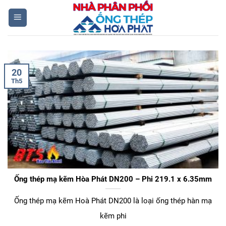
Skip
to
content
20
Th5
Ống thép mạ kẽm Hòa Phát DN200 – Phi 219.1 x 6.35mm
Ống thép mạ kẽm Hoà Phát DN200 là loại ống thép hàn mạ
kẽm phi