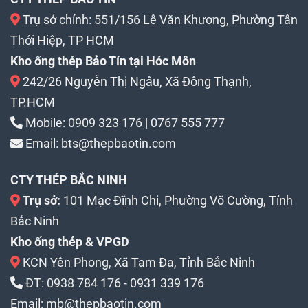
Trụ sở chính: 551/156 Lê Văn Khương, Phường Tân
Thới Hiệp, TP HCM
Kho ống thép Bảo Tín tại Hóc Môn
242/26 Nguyễn Thị Ngâu, Xã Đông Thạnh,
TP.HCM
Mobile:
0909 323 176
|
0767 555 777
Email:
bts@thepbaotin.com
CTY THÉP BẮC NINH
Trụ sở:
101 Mạc Đĩnh Chi, Phường Võ Cường, Tỉnh
Bắc Ninh
Kho ống thép & VPGD
KCN Yên Phong, Xã Tam Đa, Tỉnh Bắc Ninh
ĐT:
0938 784 176
-
0931 339 176
Email:
mb@thepbaotin.com