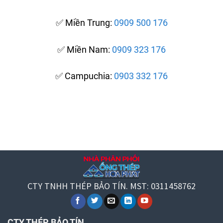
✅ Miền Trung:
0909 500 176
✅ Miền Nam:
0909 323 176
✅ Campuchia:
0903 332 176
CTY TNHH THÉP BẢO TÍN. MST: 0311458762
CTY THÉP BẢO TÍN