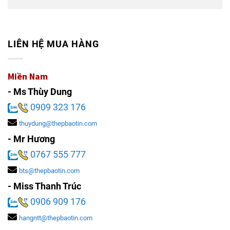
LIÊN HỆ MUA HÀNG
Miền Nam
- Ms Thùy Dung
0909 323 176
thuydung@thepbaotin.com
- Mr Hương
0767 555 777
bts@thepbaotin.com
- Miss Thanh Trúc
0906 909 176
hangntt@thepbaotin.com