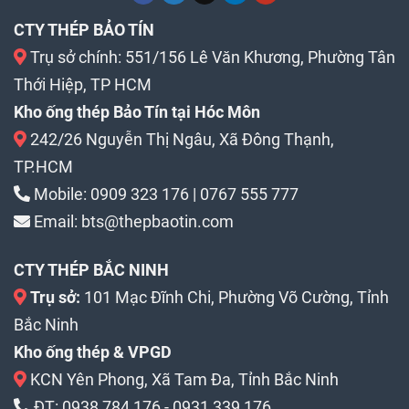
CTY THÉP BẢO TÍN
Trụ sở chính: 551/156 Lê Văn Khương, Phường Tân
Thới Hiệp, TP HCM
Kho ống thép Bảo Tín tại Hóc Môn
242/26 Nguyễn Thị Ngâu, Xã Đông Thạnh,
TP.HCM
Mobile:
0909 323 176
|
0767 555 777
Email:
bts@thepbaotin.com
CTY THÉP BẮC NINH
Trụ sở:
101 Mạc Đĩnh Chi, Phường Võ Cường, Tỉnh
Bắc Ninh
Kho ống thép & VPGD
KCN Yên Phong, Xã Tam Đa, Tỉnh Bắc Ninh
ĐT:
0938 784 176
-
0931 339 176