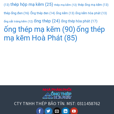
thép hộp mạ kẽm
(25)
(13)
thép ống mạ kẽm
(13)
thép mạ kẽm
(12)
thép ống đen
(16)
Ống thép đen
(14)
ống kẽm
(13)
ống kẽm hòa phát
(13)
ống thép
(24)
ống thép hòa phát
(17)
ống sắt tráng kẽm
(12)
ống thép mạ kẽm
(90)
ống thép
mạ kẽm Hoà Phát
(85)
CTY TNHH THÉP BẢO TÍN. MST: 0311458762