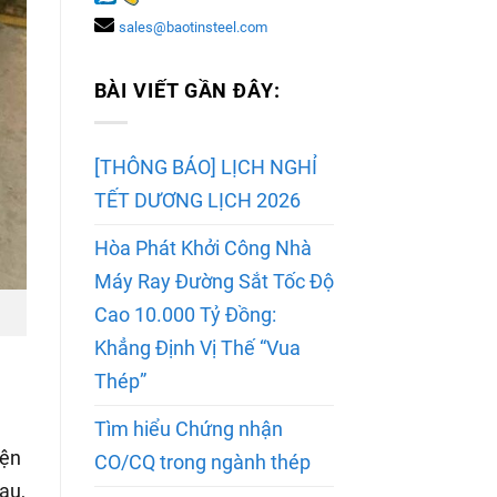
sales@baotinsteel.com
BÀI VIẾT GẦN ĐÂY:
[THÔNG BÁO] LỊCH NGHỈ
TẾT DƯƠNG LỊCH 2026
Hòa Phát Khởi Công Nhà
Máy Ray Đường Sắt Tốc Độ
Cao 10.000 Tỷ Đồng:
Khẳng Định Vị Thế “Vua
Thép”
Tìm hiểu Chứng nhận
iện
CO/CQ trong ngành thép
au,