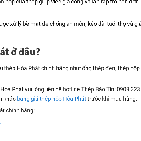
h hộp của thép giúp việc gia công và lắp ráp trở nên đơn
ợc xử lý bề mặt để chống ăn mòn, kéo dài tuổi thọ và g
át ở đâu?
oại thép Hòa Phát chính hãng như: ống thép đen, thép hộp
òa Phát vui lòng liên hệ hotline Thép Bảo Tín: 0909 323
am khảo
bảng giá thép hộp Hòa Phát
trước khi mua hàng.
t chính hãng:
t
6