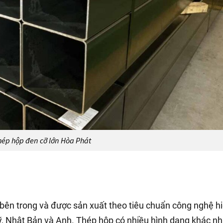
hép hộp đen cỡ lớn Hòa Phát
g bên trong và được sản xuất theo tiêu chuẩn công nghệ h
ỹ, Nhật Bản và Anh. Thép hộp có nhiều hình dạng khác nh