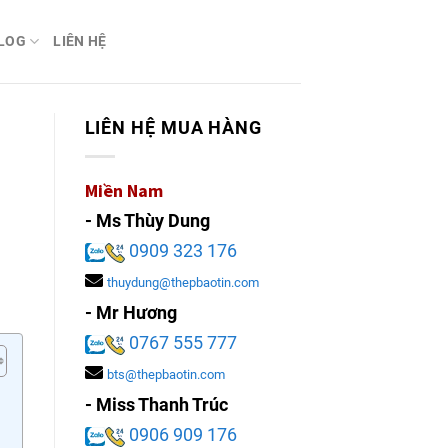
LOG
LIÊN HỆ
LIÊN HỆ MUA HÀNG
Miền Nam
- Ms Thùy Dung
0909 323 176
thuydung@thepbaotin.com
- Mr Hương
0767 555 777
bts@thepbaotin.com
- Miss Thanh Trúc
0906 909 176