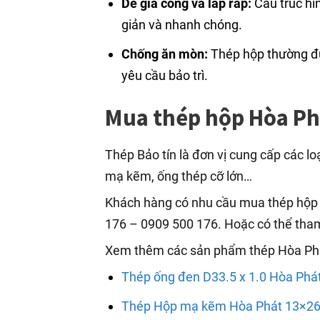
Dễ gia công và lắp ráp:
Cấu trúc hìn
giản và nhanh chóng.
Chống ăn mòn:
Thép hộp thường đư
yêu cầu bảo trì.
Mua thép hộp Hòa Ph
Thép Bảo tín là đơn vị cung cấp các l
mạ kẽm, ống thép cỡ lớn…
Khách hàng có nhu cầu mua thép hộp H
176 – 0909 500 176. Hoặc có thể th
Xem thêm các sản phẩm thép Hòa Phá
Thép ống đen D33.5 x 1.0 Hòa Phá
Thép Hộp mạ kẽm Hòa Phát 13×2