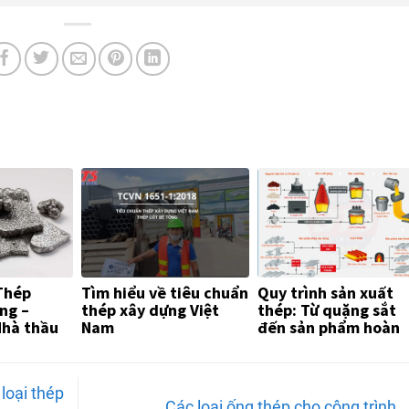
Thép
Tìm hiểu về tiêu chuẩn
Quy trình sản xuất
ng –
thép xây dựng Việt
thép: Từ quặng sắt
Nhà thầu
Nam
đến sản phẩm hoàn
ng Cần
thiện
loại thép
Các loại ống thép cho công trình