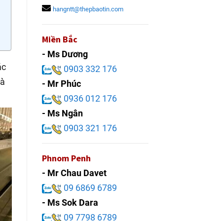
hangntt@thepbaotin.com
Miền Bắc
- Ms Dương
ác
0903 332 176
là
- Mr Phúc
0936 012 176
- Ms Ngân
0903 321 176
Phnom Penh
- Mr Chau Davet
09 6869 6789
- Ms Sok Dara
09 7798 6789