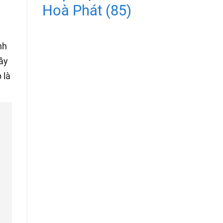
Hoà Phát
(85)
nh
ây
 là