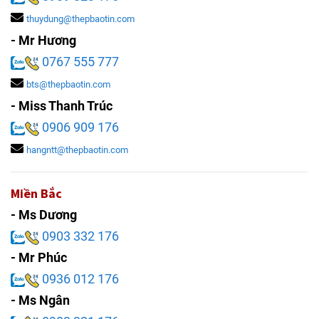
thuydung@thepbaotin.com
- Mr Hương
0767 555 777
bts@thepbaotin.com
- Miss Thanh Trúc
0906 909 176
hangntt@thepbaotin.com
Miền Bắc
- Ms Dương
0903 332 176
- Mr Phúc
0936 012 176
- Ms Ngân