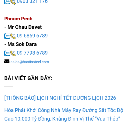
0903 321 176
Phnom Penh
- Mr Chau Davet
09 6869 6789
- Ms Sok Dara
09 7798 6789
sales@baotinsteel.com
BÀI VIẾT GẦN ĐÂY:
[THÔNG BÁO] LỊCH NGHỈ TẾT DƯƠNG LỊCH 2026
Hòa Phát Khởi Công Nhà Máy Ray Đường Sắt Tốc Độ
Cao 10.000 Tỷ Đồng: Khẳng Định Vị Thế “Vua Thép”