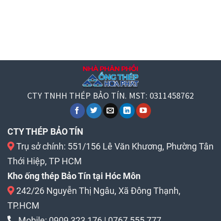
CTY TNHH THÉP BẢO TÍN. MST: 0311458762
CTY THÉP BẢO TÍN
Trụ sở chính: 551/156 Lê Văn Khương, Phường Tân
Thới Hiệp, TP HCM
Kho ống thép Bảo Tín tại Hóc Môn
242/26 Nguyễn Thị Ngâu, Xã Đông Thạnh,
TP.HCM
Mobile:
0909 323 176
|
0767 555 777