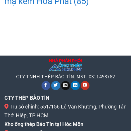
mạ kẽm Hoà Phát
(85)
CTY TNHH THÉP BẢO TÍN. MST: 0311458762
CTY THÉP BẢO TÍN
Trụ sở chính: 551/156 Lê Văn Khương, Phường Tân
Thới Hiệp, TP HCM
Kho ống thép Bảo Tín tại Hóc Môn