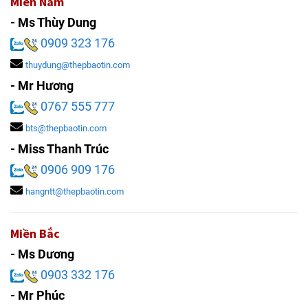
Miền Nam
- Ms Thùy Dung
0909 323 176
thuydung@thepbaotin.com
- Mr Hương
0767 555 777
bts@thepbaotin.com
- Miss Thanh Trúc
0906 909 176
hangntt@thepbaotin.com
Miền Bắc
- Ms Dương
0903 332 176
- Mr Phúc