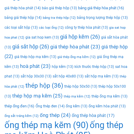
bảng giá thép hòa phát
(16)
giá thép hòa phát
(14)
báo giá thép hộp
(13)
bảng giá thép hộp
(14)
bảng trọng lượng thép hộp
(13)
bảng tra thép hộp
(12)
các loại sắt hộp
(13)
công ty thép hòa phát
(13)
các loại ống
(12)
gia sat hop
giá hộp kẽm
(26)
gia sat hop kem
(13)
giá sắt hòa phát
hoa phat
(12)
giá sắt hộp
(26)
giá thép hòa phát
(23)
giá thép hộp
(13)
(22)
giá thép hộp mạ kẽm
(13)
giá ống thép mạ
giá thép ống mạ kẽm
(12)
hoà phát
(23)
kẽm
(13)
hộp kẽm
(13)
kích thước thép hộp
(13)
sat hoa
phat
(13)
sắt hộp 30x30
(13)
sắt hộp 40x80
(13)
sắt hộp mạ kẽm
(13)
thép
thép hộp
(36)
thép hộp 50x50
(13)
thép hộp 50x100
hòa phát
(12)
thép hộp mạ kẽm
(25)
(13)
thép ống mạ kẽm
(13)
thép mạ kẽm
(12)
thép ống đen
(16)
Ống thép đen
(14)
ống kẽm
(13)
ống kẽm hòa phát
(13)
ống thép
(24)
ống thép hòa phát
(17)
ống sắt tráng kẽm
(12)
ống thép mạ kẽm
(90)
ống thép