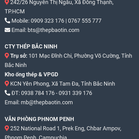
242/26 Nguyễn Thị Ngâu, Xã Đông Thạnh,
TP.HCM
Mobile:
0909 323 176
|
0767 555 777
Email:
bts@thepbaotin.com
CTY THÉP BẮC NINH
Trụ sở:
101 Mạc Đĩnh Chi, Phường Võ Cường, Tỉnh
Bắc Ninh
Kho ống thép & VPGD
KCN Yên Phong, Xã Tam Đa, Tỉnh Bắc Ninh
ĐT:
0938 784 176
-
0931 339 176
Email:
mb@thepbaotin.com
VĂN PHÒNG PHNOM PENH
252 National Road 1, Prek Eng, Chbar Ampov,
Phnom Penh, Campuchia