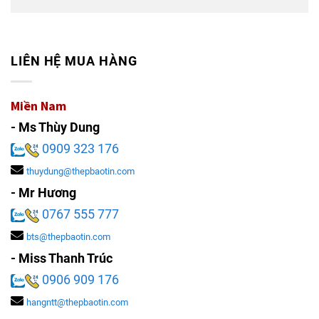
LIÊN HỆ MUA HÀNG
Miền Nam
- Ms Thùy Dung
0909 323 176
thuydung@thepbaotin.com
- Mr Hương
0767 555 777
bts@thepbaotin.com
- Miss Thanh Trúc
0906 909 176
hangntt@thepbaotin.com