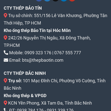
CTY THÉP BẢO TÍN
Trụ sở chính: 551/156 Lê Văn Khương, Phường Tân
Thới Hiệp, TP HCM
Kho ống thép Bảo Tín tại Hóc Môn
242/26 Nguyễn Thị Ngâu, Xã Đông Thạnh,
TP.HCM
Mobile:
0909 323 176
|
0767 555 777
Email:
bts@thepbaotin.com
CTY THÉP BẮC NINH
Trụ sở:
101 Mạc Đĩnh Chi, Phường Võ Cường, Tỉnh
Bắc Ninh
Kho ống thép & VPGD
KCN Yên Phong, Xã Tam Đa, Tỉnh Bắc Ninh
ĐT:
0938 784 176
-
0931 339 176