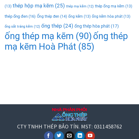
thép hộp mạ kẽm
(25)
(13)
thép ống mạ kẽm
(13)
thép mạ kẽm
(12)
thép ống đen
(16)
Ống thép đen
(14)
ống kẽm
(13)
ống kẽm hòa phát
(13)
ống thép
(24)
ống thép hòa phát
(17)
ống sắt tráng kẽm
(12)
ống thép mạ kẽm
(90)
ống thép
mạ kẽm Hoà Phát
(85)
CTY TNHH THÉP BẢO TÍN. MST: 0311458762