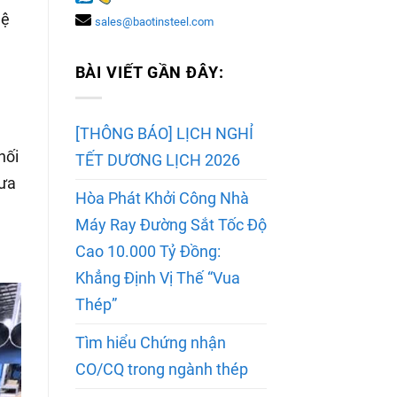
hệ
sales@baotinsteel.com
BÀI VIẾT GẦN ĐÂY:
[THÔNG BÁO] LỊCH NGHỈ
nối
TẾT DƯƠNG LỊCH 2026
đưa
Hòa Phát Khởi Công Nhà
Máy Ray Đường Sắt Tốc Độ
Cao 10.000 Tỷ Đồng:
Khẳng Định Vị Thế “Vua
Thép”
Tìm hiểu Chứng nhận
CO/CQ trong ngành thép