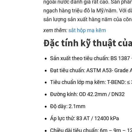
ngoài nước đánh giá rất cao. Sản ph
ngạch hàng triệu đô la Mỹ/năm. Với d
sản lượng sản xuất hàng năm của công
xem thêm:
sắt hộp mạ kẽm
Đặc tính kỹ thuật c
Sản xuất theo tiêu chuẩn: BS 1387
Đạt tiêu chuẩn: ASTM A53- Grade 
Tiêu chuẩn lớp mạ kẽm: T-BEND: ≤
Đường kính: OD 42.2mm / DN32
Độ dày: 2.1mm
Áp lực thử: 83 AT / 12400 kPa
Chiều dài tiêu chuẩn: 6m – 9m – 