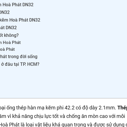
ẽm Hoà Phát DN32
 DN32
ạ kẽm Hoà Phát DN32
hát DN32
ốt không?
ẽm Hoà Phát
Hoà Phát
át trong đời sống
ở đâu tại TP. HCM?
loại ống thép hàn mạ kẽm phi 42.2 có độ dày 2.1mm.
Thé
năm vì khả năng chịu lực tốt và chống ăn mòn cao với môi
Hoà Phát là loại vật liệu khá quan trọng và được sử dụng