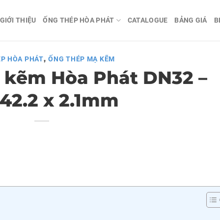
GIỚI THIỆU
ỐNG THÉP HÒA PHÁT
CATALOGUE
BẢNG GIÁ
B
,
P HÒA PHÁT
ỐNG THÉP MẠ KẼM
 kẽm Hòa Phát DN32 –
 42.2 x 2.1mm