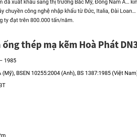
ẩm đã xuất khẩu sang thị trường Bắc Mỹ, Đông Nam Á… ki
ây chuyền công nghệ nhập khẩu từ Đức, Italia, Đài Loan…
 ty đạt trên 800.000 tấn/năm.
ủa ống thép mạ kẽm Hoà Phát DN
 – 1985
A (Mỹ), BSEN 10255:2004 (Anh), BS 1387:1985 (Việt Nam
 3T
12m