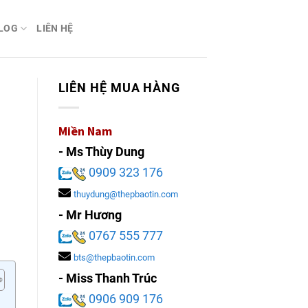
LOG
LIÊN HỆ
LIÊN HỆ MUA HÀNG
Miền Nam
- Ms Thùy Dung
0909 323 176
thuydung@thepbaotin.com
- Mr Hương
0767 555 777
bts@thepbaotin.com
- Miss Thanh Trúc
0906 909 176