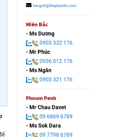
hangntt@thepbaotin.com
Miền Bắc
- Ms Dương
0903 332 176
- Mr Phúc
0936 012 176
- Ms Ngân
0903 321 176
Phnom Penh
- Mr Chau Davet
p
09 6869 6789
- Ms Sok Dara
 để
09 7798 6789