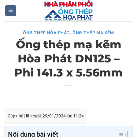
Skip
to
content
,
ỐNG THÉP HÒA PHÁT
ỐNG THÉP MẠ KẼM
Ống thép mạ kẽm
Hòa Phát DN125 –
Phi 141.3 x 5.56mm
Cập nhật lần cuối: 29/01/2024 lúc 11:24
Nội dung bài viết