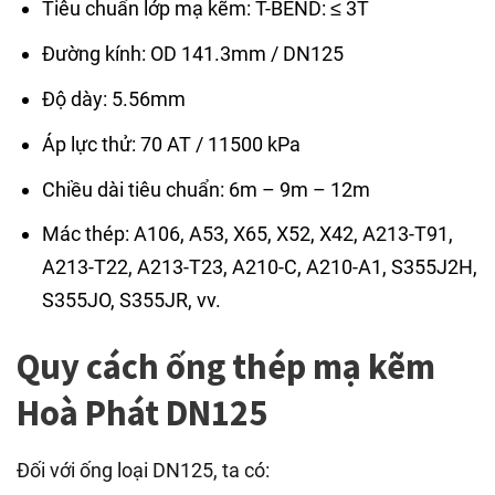
Tiêu chuẩn lớp mạ kẽm: T-BEND: ≤ 3T
Đường kính: OD 141.3mm / DN125
Độ dày: 5.56mm
Áp lực thử: 70 AT / 11500 kPa
Chiều dài tiêu chuẩn: 6m – 9m – 12m
Mác thép: A106, A53, X65, X52, X42, A213-T91,
A213-T22, A213-T23, A210-C, A210-A1, S355J2H,
S355JO, S355JR, vv.
Quy cách ống thép mạ kẽm
Hoà Phát DN125
Đối với ống loại DN125, ta có: