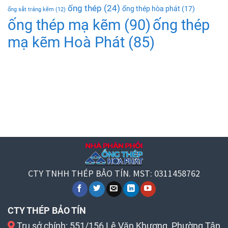
ống thép
(24)
ống thép hòa phát
(17)
ống sắt tráng kẽm
(12)
ống thép mạ kẽm
(90)
ống thép
mạ kẽm Hoà Phát
(85)
CTY TNHH THÉP BẢO TÍN. MST: 0311458762
CTY THÉP BẢO TÍN
Trụ sở chính: 551/156 Lê Văn Khương, Phường Tân