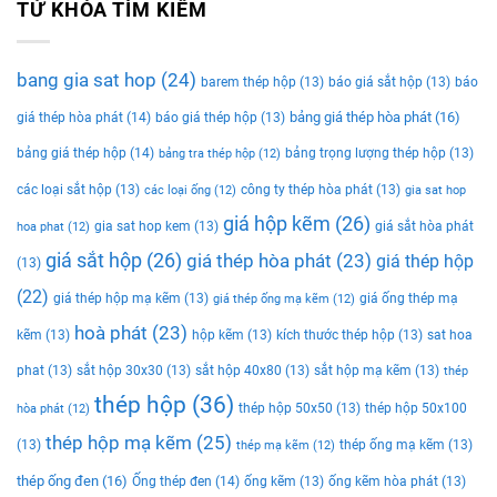
TỨ KHÓA TÌM KIẾM
bang gia sat hop
(24)
barem thép hộp
(13)
báo giá sắt hộp
(13)
báo
bảng giá thép hòa phát
(16)
giá thép hòa phát
(14)
báo giá thép hộp
(13)
bảng giá thép hộp
(14)
bảng trọng lượng thép hộp
(13)
bảng tra thép hộp
(12)
các loại sắt hộp
(13)
công ty thép hòa phát
(13)
các loại ống
(12)
gia sat hop
giá hộp kẽm
(26)
gia sat hop kem
(13)
giá sắt hòa phát
hoa phat
(12)
giá sắt hộp
(26)
giá thép hòa phát
(23)
giá thép hộp
(13)
(22)
giá thép hộp mạ kẽm
(13)
giá ống thép mạ
giá thép ống mạ kẽm
(12)
hoà phát
(23)
kẽm
(13)
hộp kẽm
(13)
kích thước thép hộp
(13)
sat hoa
phat
(13)
sắt hộp 30x30
(13)
sắt hộp 40x80
(13)
sắt hộp mạ kẽm
(13)
thép
thép hộp
(36)
thép hộp 50x50
(13)
thép hộp 50x100
hòa phát
(12)
thép hộp mạ kẽm
(25)
(13)
thép ống mạ kẽm
(13)
thép mạ kẽm
(12)
thép ống đen
(16)
Ống thép đen
(14)
ống kẽm
(13)
ống kẽm hòa phát
(13)