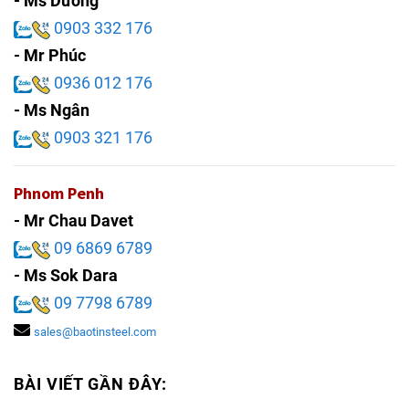
- Ms Dương
0903 332 176
- Mr Phúc
0936 012 176
- Ms Ngân
0903 321 176
Phnom Penh
- Mr Chau Davet
09 6869 6789
- Ms Sok Dara
09 7798 6789
sales@baotinsteel.com
BÀI VIẾT GẦN ĐÂY: