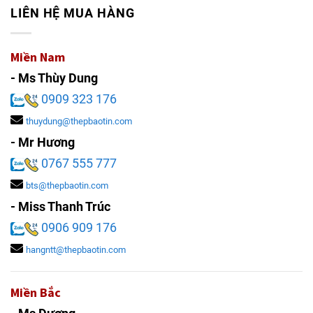
LIÊN HỆ MUA HÀNG
Miền Nam
- Ms Thùy Dung
0909 323 176
thuydung@thepbaotin.com
- Mr Hương
0767 555 777
bts@thepbaotin.com
- Miss Thanh Trúc
0906 909 176
hangntt@thepbaotin.com
Miền Bắc