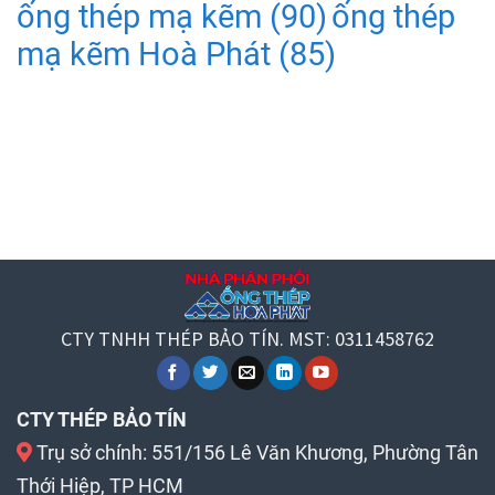
ống thép mạ kẽm
(90)
ống thép
mạ kẽm Hoà Phát
(85)
CTY TNHH THÉP BẢO TÍN. MST: 0311458762
CTY THÉP BẢO TÍN
Trụ sở chính: 551/156 Lê Văn Khương, Phường Tân
Thới Hiệp, TP HCM