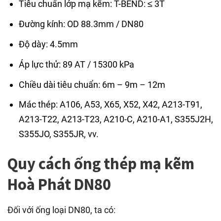
Tiêu chuẩn lớp mạ kẽm: T-BEND: ≤ 3T
Đường kính: OD 88.3mm / DN80
Độ dày: 4.5mm
Áp lực thử: 89 AT / 15300 kPa
Chiều dài tiêu chuẩn: 6m – 9m – 12m
Mác thép: A106, A53, X65, X52, X42, A213-T91,
A213-T22, A213-T23, A210-C, A210-A1, S355J2H,
S355JO, S355JR, vv.
Quy cách ống thép mạ kẽm
Hoà Phát DN80
Đối với ống loại DN80, ta có: