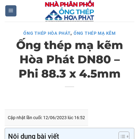
Skip
to
content
,
ỐNG THÉP HÒA PHÁT
ỐNG THÉP MẠ KẼM
Ống thép mạ kẽm
Hòa Phát DN80 –
Phi 88.3 x 4.5mm
Cập nhật lần cuối: 12/06/2023 lúc 16:52
Nội dung bài viết