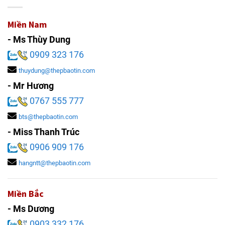
Miền Nam
- Ms Thùy Dung
0909 323 176
thuydung@thepbaotin.com
- Mr Hương
0767 555 777
bts@thepbaotin.com
- Miss Thanh Trúc
0906 909 176
hangntt@thepbaotin.com
Miền Bắc
- Ms Dương
0903 332 176