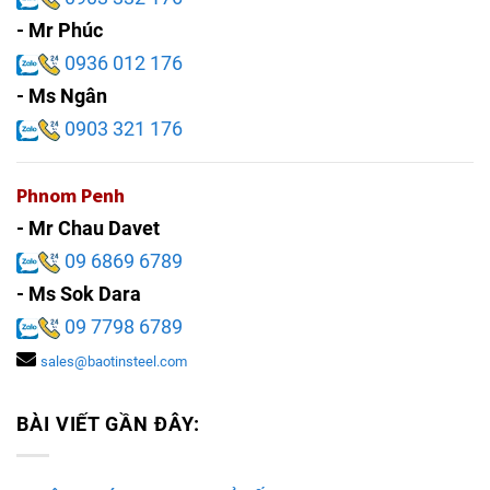
- Mr Phúc
0936 012 176
- Ms Ngân
0903 321 176
Phnom Penh
- Mr Chau Davet
09 6869 6789
- Ms Sok Dara
09 7798 6789
sales@baotinsteel.com
BÀI VIẾT GẦN ĐÂY: