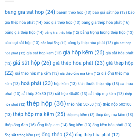
bang gia sat hop
(24)
barem thép hộp
(13)
báo giá sắt hộp
(13)
báo
bảng giá thép hòa phát
(16)
giá thép hòa phát
(14)
báo giá thép hộp
(13)
bảng giá thép hộp
(14)
bảng trọng lượng thép hộp
(13)
bảng tra thép hộp
(12)
các loại sắt hộp
(13)
công ty thép hòa phát
(13)
các loại ống
(12)
gia sat hop
giá hộp kẽm
(26)
gia sat hop kem
(13)
giá sắt hòa phát
hoa phat
(12)
giá sắt hộp
(26)
giá thép hòa phát
(23)
giá thép hộp
(13)
(22)
giá thép hộp mạ kẽm
(13)
giá ống thép mạ
giá thép ống mạ kẽm
(12)
hoà phát
(23)
kẽm
(13)
hộp kẽm
(13)
kích thước thép hộp
(13)
sat hoa
phat
(13)
sắt hộp 30x30
(13)
sắt hộp 40x80
(13)
sắt hộp mạ kẽm
(13)
thép
thép hộp
(36)
thép hộp 50x50
(13)
thép hộp 50x100
hòa phát
(12)
thép hộp mạ kẽm
(25)
(13)
thép ống mạ kẽm
(13)
thép mạ kẽm
(12)
thép ống đen
(16)
Ống thép đen
(14)
ống kẽm
(13)
ống kẽm hòa phát
(13)
ống thép
(24)
ống thép hòa phát
(17)
ống sắt tráng kẽm
(12)