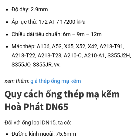
Độ dày: 2.9mm
Áp lực thử: 172 AT / 17200 kPa
Chiều dài tiêu chuẩn: 6m – 9m – 12m
Mác thép: A106, A53, X65, X52, X42, A213-T91,
A213-T22, A213-T23, A210-C, A210-A1, S355J2H,
S355JO, S355JR, vv.
xem thêm:
giá thép ống mạ kẽm
Quy cách ống thép mạ kẽm
Hoà Phát DN65
Đối với ống loại DN15, ta có:
Đường kính ngoài: 75.6mm