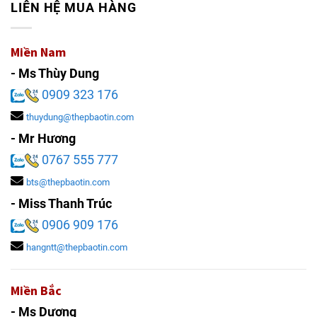
LIÊN HỆ MUA HÀNG
Miền Nam
- Ms Thùy Dung
0909 323 176
thuydung@thepbaotin.com
- Mr Hương
0767 555 777
bts@thepbaotin.com
- Miss Thanh Trúc
0906 909 176
hangntt@thepbaotin.com
Miền Bắc
- Ms Dương