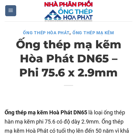
Skip
to
content
,
ỐNG THÉP HÒA PHÁT
ỐNG THÉP MẠ KẼM
Ống thép mạ kẽm
Hòa Phát DN65 –
Phi 75.6 x 2.9mm
Ống thép mạ kẽm Hoà Phát DN65
là loại ống thép
hàn mạ kẽm phi 75.6 có độ dày 2.9mm. Ống thép
mạ kẽm Hoà Phát có tuổi thọ lên đến 50 năm vì khả