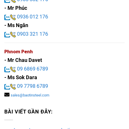
- Mr Phúc
0936 012 176
- Ms Ngân
0903 321 176
Phnom Penh
- Mr Chau Davet
09 6869 6789
- Ms Sok Dara
09 7798 6789
sales@baotinsteel.com
BÀI VIẾT GẦN ĐÂY: