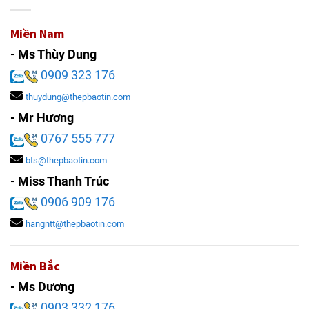
Miền Nam
- Ms Thùy Dung
0909 323 176
thuydung@thepbaotin.com
- Mr Hương
0767 555 777
bts@thepbaotin.com
- Miss Thanh Trúc
0906 909 176
hangntt@thepbaotin.com
Miền Bắc
- Ms Dương
0903 332 176