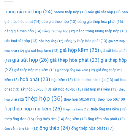
bang gia sat hop
(24)
barem thép hộp
(13)
báo giá sắt hộp
(13)
báo
bảng giá thép hòa phát
(16)
giá thép hòa phát
(14)
báo giá thép hộp
(13)
bảng giá thép hộp
(14)
bảng trọng lượng thép hộp
(13)
bảng tra thép hộp
(12)
các loại sắt hộp
(13)
công ty thép hòa phát
(13)
các loại ống
(12)
gia sat hop
giá hộp kẽm
(26)
gia sat hop kem
(13)
giá sắt hòa phát
hoa phat
(12)
giá sắt hộp
(26)
giá thép hòa phát
(23)
giá thép hộp
(13)
(22)
giá thép hộp mạ kẽm
(13)
giá ống thép mạ
giá thép ống mạ kẽm
(12)
hoà phát
(23)
kẽm
(13)
hộp kẽm
(13)
kích thước thép hộp
(13)
sat hoa
phat
(13)
sắt hộp 30x30
(13)
sắt hộp 40x80
(13)
sắt hộp mạ kẽm
(13)
thép
thép hộp
(36)
thép hộp 50x50
(13)
thép hộp 50x100
hòa phát
(12)
thép hộp mạ kẽm
(25)
(13)
thép ống mạ kẽm
(13)
thép mạ kẽm
(12)
thép ống đen
(16)
Ống thép đen
(14)
ống kẽm
(13)
ống kẽm hòa phát
(13)
ống thép
(24)
ống thép hòa phát
(17)
ống sắt tráng kẽm
(12)