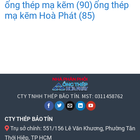
ống thép mạ kẽm
(90)
ống thép
mạ kẽm Hoà Phát
(85)
CTY TNHH THÉP BẢO TÍN. MST: 0311458762
CTY THÉP BẢO TÍN
Trụ sở chính: 551/156 Lê Văn Khương, Phường Tân
Thới Hiệp, TP HCM