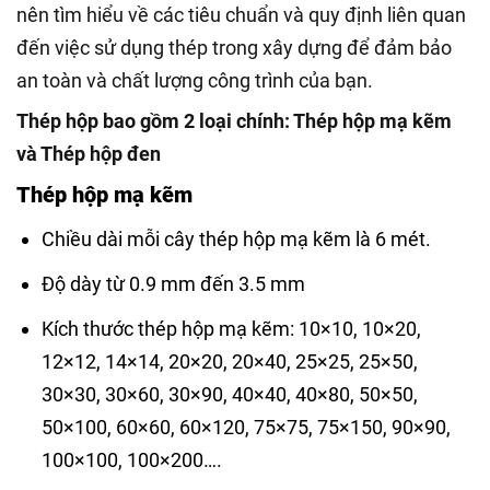
nên tìm hiểu về các tiêu chuẩn và quy định liên quan
đến việc sử dụng thép trong xây dựng để đảm bảo
an toàn và chất lượng công trình của bạn.
Thép hộp bao gồm 2 loại chính: Thép hộp mạ kẽm
và Thép hộp đen
Thép hộp mạ kẽm
Chiều dài mỗi cây thép hộp mạ kẽm là 6 mét.
Độ dày từ 0.9 mm đến 3.5 mm
Kích thước thép hộp mạ kẽm: 10×10, 10×20,
12×12, 14×14, 20×20, 20×40, 25×25, 25×50,
30×30, 30×60, 30×90, 40×40, 40×80, 50×50,
50×100, 60×60, 60×120, 75×75, 75×150, 90×90,
100×100, 100×200….