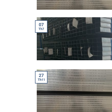
07
Th7
27
Th11