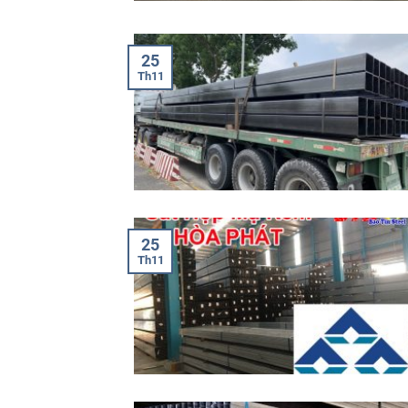
25
Th11
25
Th11