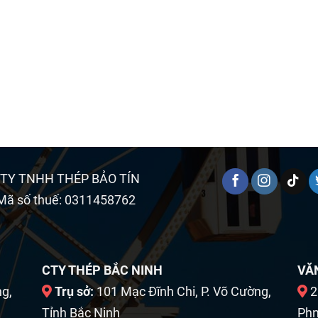
TY TNHH THÉP BẢO TÍN
Mã số thuế: 0311458762
CTY THÉP BẮC NINH
VĂ
ng,
Trụ sở:
101 Mạc Đĩnh Chi, P. Võ Cường,
2
Tỉnh Bắc Ninh
Phn