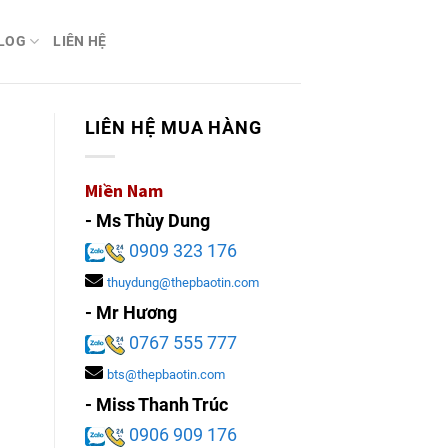
LOG
LIÊN HỆ
LIÊN HỆ MUA HÀNG
Miền Nam
- Ms Thùy Dung
0909 323 176
thuydung@thepbaotin.com
- Mr Hương
0767 555 777
bts@thepbaotin.com
- Miss Thanh Trúc
0906 909 176