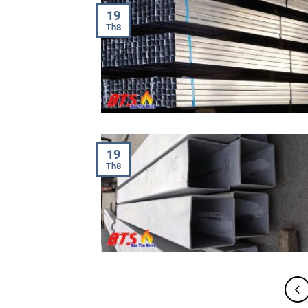
19
Th8
19
Th8