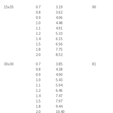
15x35
0.7
3.19
90
0.8
3.62
0.9
4.06
1.0
4.48
1.1
4.91
1.2
5.33
1.4
6.15
1.5
6.56
1.8
7.75
2.0
8.52
30x30
0.7
3.85
81
0.8
4.38
0.9
4.90
1.0
5.43
1.1
5.94
1.2
6.46
1.4
7.47
1.5
7.97
1.8
9.44
2.0
10.40