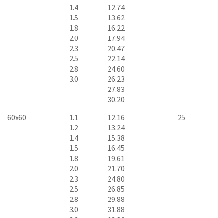
1.4
12.74
1.5
13.62
1.8
16.22
2.0
17.94
2.3
20.47
2.5
22.14
2.8
24.60
3.0
26.23
27.83
30.20
60x60
1.1
12.16
25
1.2
13.24
1.4
15.38
1.5
16.45
1.8
19.61
2.0
21.70
2.3
24.80
2.5
26.85
2.8
29.88
3.0
31.88