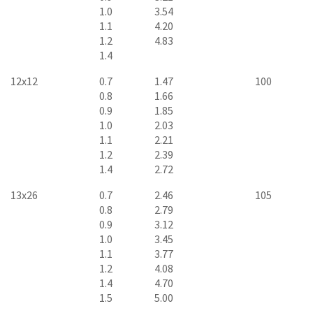
1.0
3.54
1.1
4.20
1.2
4.83
1.4
12x12
0.7
1.47
100
0.8
1.66
0.9
1.85
1.0
2.03
1.1
2.21
1.2
2.39
1.4
2.72
13x26
0.7
2.46
105
0.8
2.79
0.9
3.12
1.0
3.45
1.1
3.77
1.2
4.08
1.4
4.70
1.5
5.00