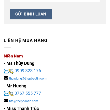
LIÊN HỆ MUA HÀNG
Miền Nam
- Ms Thùy Dung
0909 323 176
thuydung@thepbaotin.com
- Mr Hương
0767 555 777
bts@thepbaotin.com
- Miss Thanh Trúc