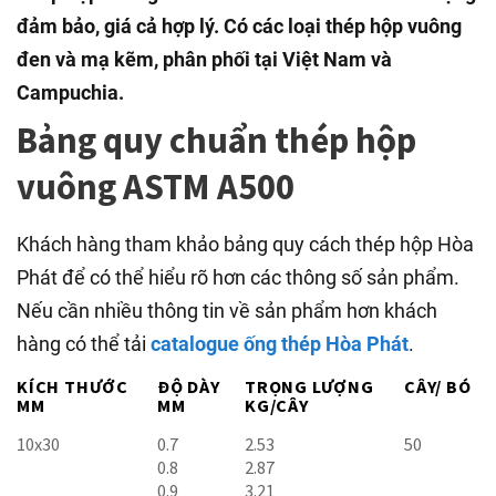
đảm bảo, giá cả hợp lý. Có các loại thép hộp vuông
đen và mạ kẽm, phân phối tại Việt Nam và
Campuchia.
Bảng quy chuẩn thép hộp
vuông ASTM A500
Khách hàng tham khảo bảng quy cách thép hộp Hòa
Phát để có thể hiểu rõ hơn các thông số sản phẩm.
Nếu cần nhiều thông tin về sản phẩm hơn khách
hàng có thể tải
catalogue ống thép Hòa Phát
.
KÍCH THƯỚC
ĐỘ DÀY
TRỌNG LƯỢNG
CÂY/ BÓ
MM
MM
KG/CÂY
10x30
0.7
2.53
50
0.8
2.87
0.9
3.21