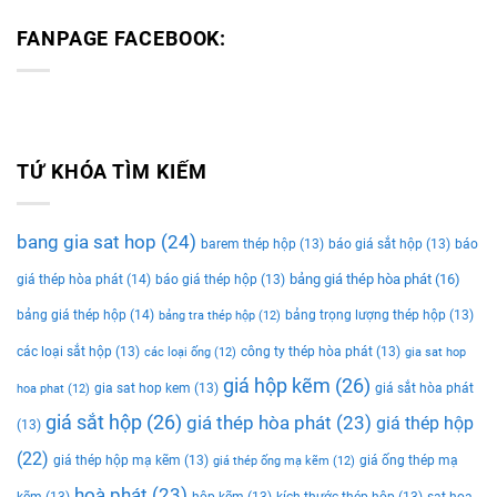
FANPAGE FACEBOOK:
TỨ KHÓA TÌM KIẾM
bang gia sat hop
(24)
barem thép hộp
(13)
báo giá sắt hộp
(13)
báo
bảng giá thép hòa phát
(16)
giá thép hòa phát
(14)
báo giá thép hộp
(13)
bảng giá thép hộp
(14)
bảng trọng lượng thép hộp
(13)
bảng tra thép hộp
(12)
các loại sắt hộp
(13)
công ty thép hòa phát
(13)
các loại ống
(12)
gia sat hop
giá hộp kẽm
(26)
gia sat hop kem
(13)
giá sắt hòa phát
hoa phat
(12)
giá sắt hộp
(26)
giá thép hòa phát
(23)
giá thép hộp
(13)
(22)
giá thép hộp mạ kẽm
(13)
giá ống thép mạ
giá thép ống mạ kẽm
(12)
hoà phát
(23)
kẽm
(13)
hộp kẽm
(13)
kích thước thép hộp
(13)
sat hoa