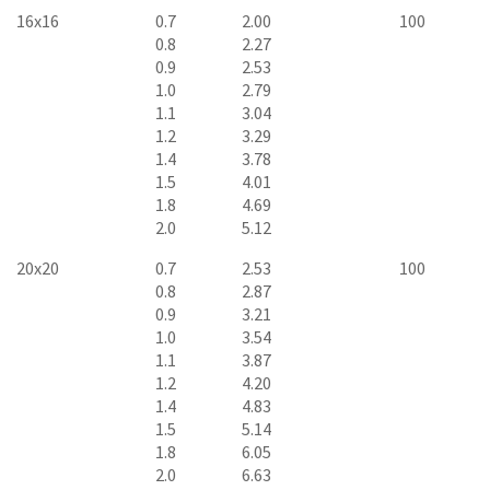
16x16
0.7
2.00
100
0.8
2.27
0.9
2.53
1.0
2.79
1.1
3.04
1.2
3.29
1.4
3.78
1.5
4.01
1.8
4.69
2.0
5.12
20x20
0.7
2.53
100
0.8
2.87
0.9
3.21
1.0
3.54
1.1
3.87
1.2
4.20
1.4
4.83
1.5
5.14
1.8
6.05
2.0
6.63