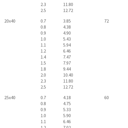
2.3
11.80
2.5
12.72
20x40
0.7
3.85
72
0.8
4.38
0.9
4.90
1.0
5.43
1.1
5.94
1.2
6.46
1.4
7.47
1.5
7.97
1.8
9.44
2.0
10.40
2.3
11.80
2.5
12.72
25x40
0.7
4.18
60
0.8
4.75
0.9
5.33
1.0
5.90
1.1
6.46
1.2
7.02