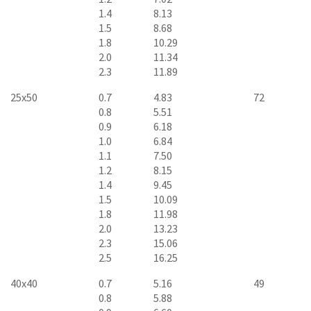
1.4
8.13
1.5
8.68
1.8
10.29
2.0
11.34
2.3
11.89
25x50
0.7
4.83
72
0.8
5.51
0.9
6.18
1.0
6.84
1.1
7.50
1.2
8.15
1.4
9.45
1.5
10.09
1.8
11.98
2.0
13.23
2.3
15.06
2.5
16.25
40x40
0.7
5.16
49
0.8
5.88