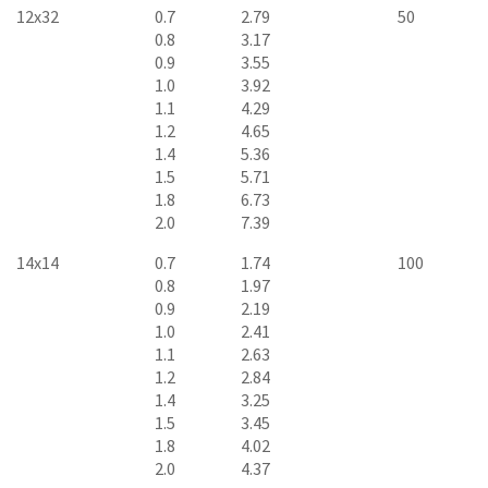
12x32
0.7
2.79
50
0.8
3.17
0.9
3.55
1.0
3.92
1.1
4.29
1.2
4.65
1.4
5.36
1.5
5.71
1.8
6.73
2.0
7.39
14x14
0.7
1.74
100
0.8
1.97
0.9
2.19
1.0
2.41
1.1
2.63
1.2
2.84
1.4
3.25
1.5
3.45
1.8
4.02
2.0
4.37