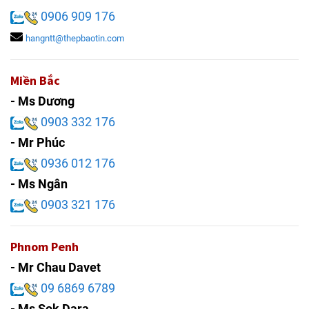
0906 909 176
hangntt@thepbaotin.com
Miền Bắc
- Ms Dương
0903 332 176
- Mr Phúc
0936 012 176
- Ms Ngân
0903 321 176
Phnom Penh
- Mr Chau Davet
09 6869 6789
- Ms Sok Dara