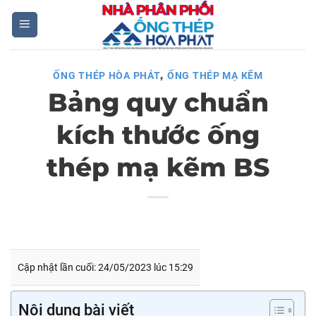
Skip
to
content
,
ỐNG THÉP HÒA PHÁT
ỐNG THÉP MẠ KẼM
Bảng quy chuẩn
kích thước ống
thép mạ kẽm BS
Cập nhật lần cuối: 24/05/2023 lúc 15:29
Nội dung bài viết