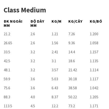
Class Medium
ĐK NGOÀI
ĐỘ DÀY
KG/M
KG/CÂY
KG/BÓ
MM
MM
21.2
2.6
1.21
7.26
1.200
26.65
2.6
1.56
9.36
1.058
33.5
3.2
2.41
14.4
1.157
42.5
3.2
3.1
18.6
1.135
48.1
3.2
3.57
21.42
1.114
59.9
3.6
5.03
30.18
1.117
75.6
3.6
6.43
38.58
1.042
88.3
4.0
8.37
50.22
1.205
113.5
4.5
12.2
73.2
1.171