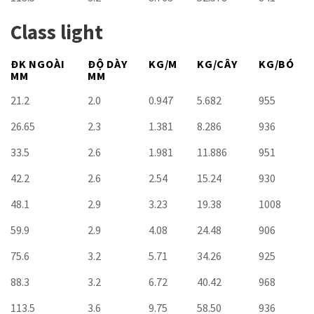
Class light
ĐK NGOÀI
ĐỘ DÀY
KG/M
KG/CÂY
KG/BÓ
MM
MM
21.2
2.0
0.947
5.682
955
26.65
2.3
1.381
8.286
936
33.5
2.6
1.981
11.886
951
42.2
2.6
2.54
15.24
930
48.1
2.9
3.23
19.38
1008
59.9
2.9
4.08
24.48
906
75.6
3.2
5.71
34.26
925
88.3
3.2
6.72
40.42
968
113.5
3.6
9.75
58.50
936