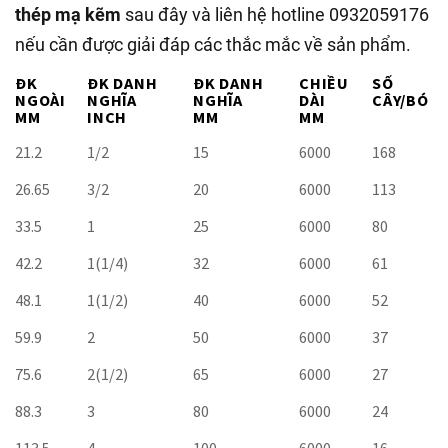
thép mạ kẽm
sau đây và liên hệ hotline 0932059176
nếu cần được giải đáp các thắc mắc về sản phẩm.
ĐK
ĐK DANH
ĐK DANH
CHIỀU
SỐ
NGOÀI
NGHĨA
NGHĨA
DÀI
CÂY/BÓ
MM
INCH
MM
MM
21.2
1/2
15
6000
168
26.65
3/2
20
6000
113
33.5
1
25
6000
80
42.2
1(1/4)
32
6000
61
48.1
1(1/2)
40
6000
52
59.9
2
50
6000
37
75.6
2(1/2)
65
6000
27
88.3
3
80
6000
24