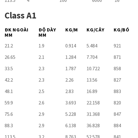
113.5
4
100
6000
16
Class A1
ĐK NGOÀI
ĐỘ DÀY
KG/M
KG/CÂY
KG/BÓ
MM
MM
21.2
1.9
0.914
5.484
921
26.65
2.1
1.284
7.704
871
33.5
2.3
1.787
10.722
858
42.2
2.3
2.26
13.56
827
48.1
2.5
2.83
16.89
883
59.9
2.6
3.693
22.158
820
75.6
2.9
5.228
31.368
847
88.3
2.9
6.138
36.828
884
113.5
3.2
8.763
52.578
841