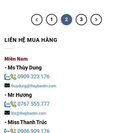
1
2
3
LIÊN HỆ MUA HÀNG
Miền Nam
- Ms Thùy Dung
0909 323 176
thuydung@thepbaotin.com
- Mr Hương
0767 555 777
bts@thepbaotin.com
- Miss Thanh Trúc
0906 909 176