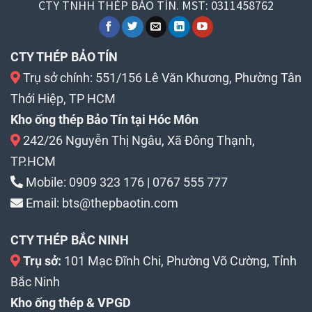
CTY TNHH THÉP BẢO TÍN. MST: 0311458762
CTY THÉP BẢO TÍN
Trụ sở chính: 551/156 Lê Văn Khương, Phường Tân
Thới Hiệp, TP HCM
Kho ống thép Bảo Tín tại Hóc Môn
242/26 Nguyễn Thị Ngâu, Xã Đông Thạnh,
TP.HCM
Mobile:
0909 323 176
|
0767 555 777
Email:
bts@thepbaotin.com
CTY THÉP BẮC NINH
Trụ sở:
101 Mạc Đĩnh Chi, Phường Võ Cường, Tỉnh
Bắc Ninh
Kho ống thép & VPGD