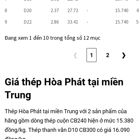
8
D20
2.37
27.72
-
15.740
4
9
D22
2.86
33.41
-
15.740
5
Đang xem 1 đến 10 trong tổng số 12 mục
❮
1
2
❯
Giá thép Hòa Phát tại miền
Trung
Thép Hòa Phát tại miền Trung với 2 sản phẩm của
hãng gồm dòng thép cuộn CB240 hiện ở mức 15.380
đồng/kg. Thép thanh vằn D10 CB300 có giá 16.090