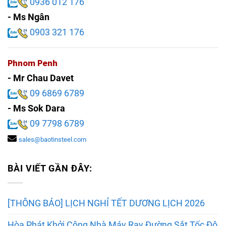
0936 012 176
- Ms Ngân
0903 321 176
Phnom Penh
- Mr Chau Davet
09 6869 6789
- Ms Sok Dara
09 7798 6789
sales@baotinsteel.com
BÀI VIẾT GẦN ĐÂY:
[THÔNG BÁO] LỊCH NGHỈ TẾT DƯƠNG LỊCH 2026
Hòa Phát Khởi Công Nhà Máy Ray Đường Sắt Tốc Độ