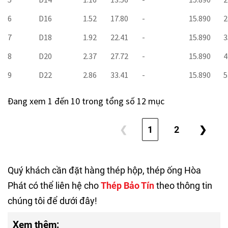
6
D16
1.52
17.80
-
15.890
2
7
D18
1.92
22.41
-
15.890
3
8
D20
2.37
27.72
-
15.890
4
9
D22
2.86
33.41
-
15.890
5
Đang xem 1 đến 10 trong tổng số 12 mục
❮
1
2
❯
Quý khách cần đặt hàng thép hộp, thép ống Hòa
Phát có thể liên hệ cho
Thép Bảo Tín
theo thông tin
chúng tôi để dưới đây!
Xem thêm: