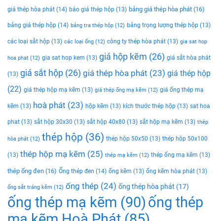
bảng giá thép hòa phát
(16)
giá thép hòa phát
(14)
báo giá thép hộp
(13)
bảng giá thép hộp
(14)
bảng trọng lượng thép hộp
(13)
bảng tra thép hộp
(12)
các loại sắt hộp
(13)
công ty thép hòa phát
(13)
các loại ống
(12)
gia sat hop
giá hộp kẽm
(26)
gia sat hop kem
(13)
giá sắt hòa phát
hoa phat
(12)
giá sắt hộp
(26)
giá thép hòa phát
(23)
giá thép hộp
(13)
(22)
giá thép hộp mạ kẽm
(13)
giá ống thép mạ
giá thép ống mạ kẽm
(12)
hoà phát
(23)
kẽm
(13)
hộp kẽm
(13)
kích thước thép hộp
(13)
sat hoa
phat
(13)
sắt hộp 30x30
(13)
sắt hộp 40x80
(13)
sắt hộp mạ kẽm
(13)
thép
thép hộp
(36)
thép hộp 50x50
(13)
thép hộp 50x100
hòa phát
(12)
thép hộp mạ kẽm
(25)
(13)
thép ống mạ kẽm
(13)
thép mạ kẽm
(12)
thép ống đen
(16)
Ống thép đen
(14)
ống kẽm
(13)
ống kẽm hòa phát
(13)
ống thép
(24)
ống thép hòa phát
(17)
ống sắt tráng kẽm
(12)
ống thép mạ kẽm
(90)
ống thép
mạ kẽm Hoà Phát
(85)