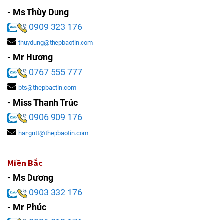
- Ms Thùy Dung
0909 323 176
thuydung@thepbaotin.com
- Mr Hương
0767 555 777
bts@thepbaotin.com
- Miss Thanh Trúc
0906 909 176
hangntt@thepbaotin.com
Miền Bắc
- Ms Dương
0903 332 176
- Mr Phúc