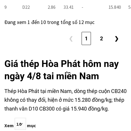
9
D22
2.86
33.41
-
15.840
5
Đang xem 1 đến 10 trong tổng số 12 mục
❮
1
2
❯
Giá thép Hòa Phát hôm nay
ngày 4/8 tai miền Nam
Thép Hòa Phát tại miền Nam, dòng thép cuộn CB240
không có thay đổi, hiện ở mức 15.280 đồng/kg; thép
thanh vằn D10 CB300 có giá 15.940 đồng/kg.
Xem
mục