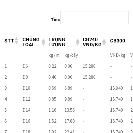
Tìm:
CHỦNG
TRỌNG
CB240
STT
CB300
LOẠI
LƯỢNG
VNĐ/KG
kg/m
kg/cây
VNĐ/kg
V
1
D6
0.22
0.00
15.280
-
-
2
D8
0.40
0.00
15.280
-
-
3
D10
0.59
6.89
-
15.940
1
4
D12
0.85
9.89
-
15.740
1
5
D14
1.16
13.56
-
15.740
2
6
D16
1.52
17.80
-
15.740
2
7
D18
1.92
22.41
-
15.740
3