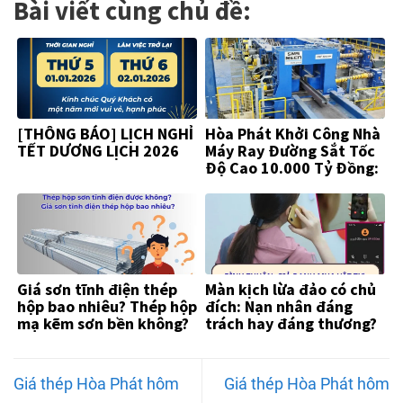
Bài viết cùng chủ đề:
[THÔNG BÁO] LỊCH NGHỈ
Hòa Phát Khởi Công Nhà
TẾT DƯƠNG LỊCH 2026
Máy Ray Đường Sắt Tốc
Độ Cao 10.000 Tỷ Đồng:
Khẳng Định Vị Thế “Vua
Thép”
Giá sơn tĩnh điện thép
Màn kịch lừa đảo có chủ
hộp bao nhiêu? Thép hộp
đích: Nạn nhân đáng
mạ kẽm sơn bền không?
trách hay đáng thương?
Giá thép Hòa Phát hôm
Giá thép Hòa Phát hôm