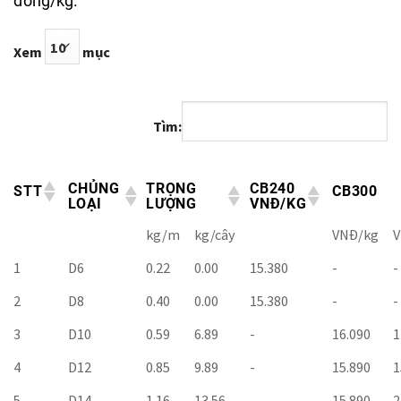
đồng/kg.
Xem
mục
Tìm:
CHỦNG
TRỌNG
CB240
STT
CB300
LOẠI
LƯỢNG
VNĐ/KG
kg/m
kg/cây
VNĐ/kg
V
1
D6
0.22
0.00
15.380
-
-
2
D8
0.40
0.00
15.380
-
-
3
D10
0.59
6.89
-
16.090
1
4
D12
0.85
9.89
-
15.890
1
5
D14
1.16
13.56
-
15.890
2