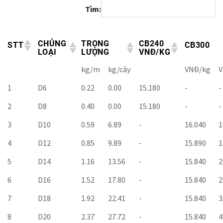
Tìm:
CHỦNG
TRỌNG
CB240
STT
CB300
LOẠI
LƯỢNG
VNĐ/KG
kg/m
kg/cây
VNĐ/kg
V
1
D6
0.22
0.00
15.180
-
-
2
D8
0.40
0.00
15.180
-
-
3
D10
0.59
6.89
-
16.040
1
4
D12
0.85
9.89
-
15.890
1
5
D14
1.16
13.56
-
15.840
2
6
D16
1.52
17.80
-
15.840
2
7
D18
1.92
22.41
-
15.840
3
8
D20
2.37
27.72
-
15.840
4