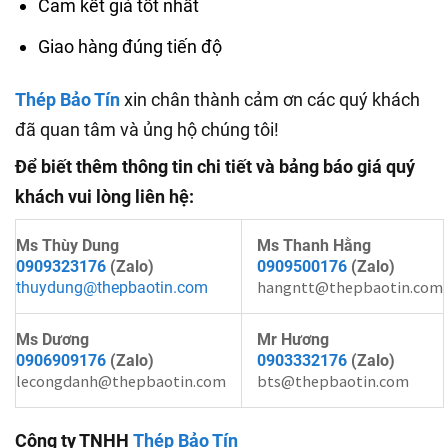
Cam kết giá tốt nhất
Giao hàng đúng tiến độ
Thép Bảo Tín
xin chân thành cảm ơn các quý khách
đã quan tâm và ủng hộ chúng tôi!
Để biết thêm thông tin chi tiết và bảng báo giá quý
khách vui lòng liên hệ:
Ms Thùy Dung
Ms Thanh Hằng
0909323176
(Zalo)
0909500176
(Zalo)
hangntt@thepbaotin.com
thuydung@thepbaotin.com
Ms Dương
Mr Hương
0906909176
(Zalo)
0903332176
(Zalo)
lecongdanh@thepbaotin.com
bts@thepbaotin.com
Công ty TNHH
Thép Bảo Tín