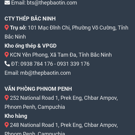
Email:
bts@thepbaotin.com
CTY THÉP BẮC NINH
Trụ sở:
101 Mạc Đĩnh Chi, Phường Võ Cường, Tỉnh
Bắc Ninh
Kho ống thép & VPGD
KCN Yên Phong, Xã Tam Đa, Tỉnh Bắc Ninh
ĐT:
0938 784 176
-
0931 339 176
Email:
mb@thepbaotin.com
VĂN PHÒNG PHNOM PENH
252 National Road 1, Prek Eng, Chbar Ampov,
Phnom Penh, Campuchia
Kho hàng
248 National Road 1, Prek Eng, Chbar Ampov,
Phnom Penh, Campuchia