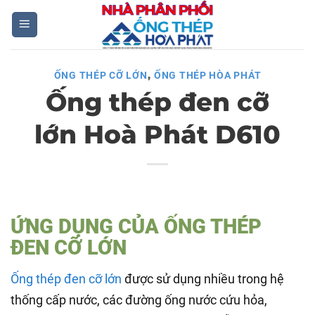
Skip
to
content
,
ỐNG THÉP CỠ LỚN
ỐNG THÉP HÒA PHÁT
Ống thép đen cỡ
lớn Hoà Phát D610
ỨNG DỤNG CỦA ỐNG THÉP
ĐEN CỠ LỚN
Ống thép đen cỡ lớn
được sử dụng nhiều trong hệ
thống cấp nước, các đường ống nước cứu hỏa,