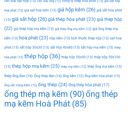
các loại sắt hộp
(13)
công ty thép hòa phát
(13)
các loại ống
(12)
gia sat hop
giá hộp kẽm
(26)
gia sat hop kem
(13)
giá sắt hòa phát
hoa phat
(12)
giá sắt hộp
(26)
giá thép hòa phát
(23)
giá thép hộp
(13)
(22)
giá thép hộp mạ kẽm
(13)
giá ống thép mạ
giá thép ống mạ kẽm
(12)
hoà phát
(23)
kẽm
(13)
hộp kẽm
(13)
kích thước thép hộp
(13)
sat hoa
phat
(13)
sắt hộp 30x30
(13)
sắt hộp 40x80
(13)
sắt hộp mạ kẽm
(13)
thép
thép hộp
(36)
thép hộp 50x50
(13)
thép hộp 50x100
hòa phát
(12)
thép hộp mạ kẽm
(25)
(13)
thép ống mạ kẽm
(13)
thép mạ kẽm
(12)
thép ống đen
(16)
Ống thép đen
(14)
ống kẽm
(13)
ống kẽm hòa phát
(13)
ống thép
(24)
ống thép hòa phát
(17)
ống sắt tráng kẽm
(12)
ống thép mạ kẽm
(90)
ống thép
mạ kẽm Hoà Phát
(85)