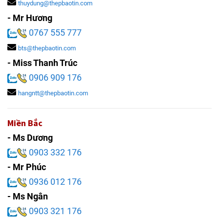
thuydung@thepbaotin.com
- Mr Hương
0767 555 777
bts@thepbaotin.com
- Miss Thanh Trúc
0906 909 176
hangntt@thepbaotin.com
Miền Bắc
- Ms Dương
0903 332 176
- Mr Phúc
0936 012 176
- Ms Ngân
0903 321 176