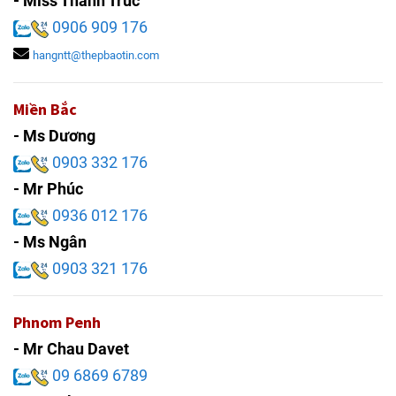
- Miss Thanh Trúc
0906 909 176
hangntt@thepbaotin.com
Miền Bắc
- Ms Dương
0903 332 176
- Mr Phúc
0936 012 176
- Ms Ngân
0903 321 176
Phnom Penh
- Mr Chau Davet
09 6869 6789