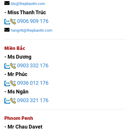
bts@thepbaotin.com
- Miss Thanh Trúc
0906 909 176
hangntt@thepbaotin.com
Miền Bắc
- Ms Dương
0903 332 176
- Mr Phúc
0936 012 176
- Ms Ngân
0903 321 176
Phnom Penh
- Mr Chau Davet