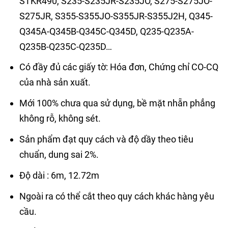
STKR490, S235-S235JR-S235JO, S275-S275JO-
S275JR, S355-S355JO-S355JR-S355J2H, Q345-
Q345A-Q345B-Q345C-Q345D, Q235-Q235A-
Q235B-Q235C-Q235D…
Có đầy đủ các giấy tờ: Hóa đơn, Chứng chỉ CO-CQ
của nhà sản xuất.
Mới 100% chưa qua sử dụng, bề mặt nhẵn phẳng
không rỗ, không sét.
Sản phẩm đạt quy cách và độ dầy theo tiêu
chuẩn, dung sai 2%.
Độ dài : 6m, 12.72m
Ngoài ra có thể cắt theo quy cách khác hàng yêu
cầu.