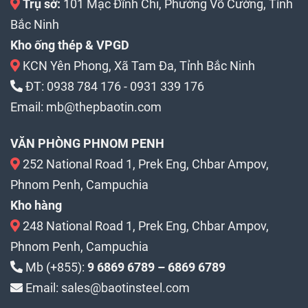
Trụ sở:
101 Mạc Đĩnh Chi, Phường Võ Cường, Tỉnh
Bắc Ninh
Kho ống thép & VPGD
KCN Yên Phong, Xã Tam Đa, Tỉnh Bắc Ninh
ĐT:
0938 784 176
-
0931 339 176
Email:
mb@thepbaotin.com
VĂN PHÒNG PHNOM PENH
252 National Road 1, Prek Eng, Chbar Ampov,
Phnom Penh, Campuchia
Kho hàng
248 National Road 1, Prek Eng, Chbar Ampov,
Phnom Penh, Campuchia
Mb (+855):
9 6869 6789 – 6869 6789
Email: sales@baotinsteel.com