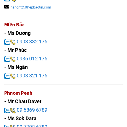
hangntt@thepbaotin.com
Miền Bắc
- Ms Dương
0903 332 176
- Mr Phúc
0936 012 176
- Ms Ngân
0903 321 176
Phnom Penh
- Mr Chau Davet
09 6869 6789
- Ms Sok Dara
09 7798 6789