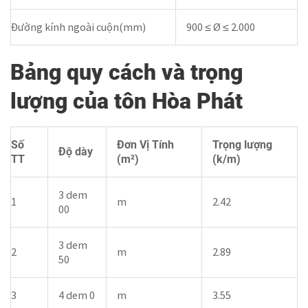
Đường kính ngoài cuộn(mm)
900 ≤ Ø ≤ 2.000
Bảng quy cách và trọng
lượng của tôn Hòa Phát
Số
Đơn Vị Tính
Trọng lượng
Độ dày
TT
(m²)
(k/m)
3 dem
1
m
2.42
00
3 dem
2
m
2.89
50
3
4 dem 0
m
3.55