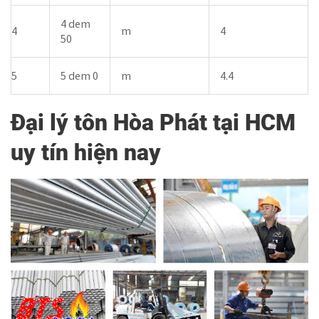
4 dem
4
m
4
50
5
5 dem 0
m
4.4
Đại lý tôn Hòa Phát tại HCM
uy tín hiện nay