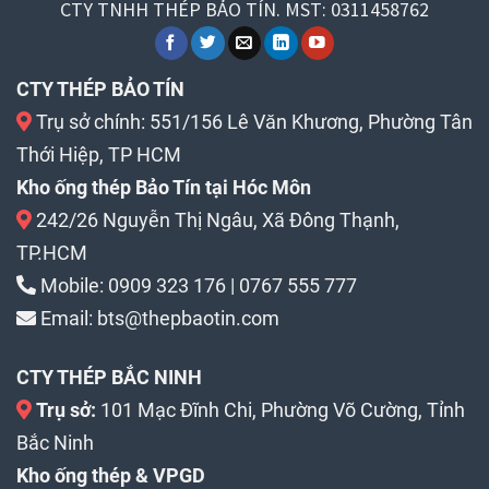
CTY TNHH THÉP BẢO TÍN. MST: 0311458762
CTY THÉP BẢO TÍN
Trụ sở chính: 551/156 Lê Văn Khương, Phường Tân
Thới Hiệp, TP HCM
Kho ống thép Bảo Tín tại Hóc Môn
242/26 Nguyễn Thị Ngâu, Xã Đông Thạnh,
TP.HCM
Mobile:
0909 323 176
|
0767 555 777
Email:
bts@thepbaotin.com
CTY THÉP BẮC NINH
Trụ sở:
101 Mạc Đĩnh Chi, Phường Võ Cường, Tỉnh
Bắc Ninh
Kho ống thép & VPGD