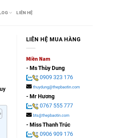
LOG
LIÊN HỆ
LIÊN HỆ MUA HÀNG
Miền Nam
- Ms Thùy Dung
0909 323 176
thuydung@thepbaotin.com
 uy
- Mr Hương
0767 555 777
bts@thepbaotin.com
- Miss Thanh Trúc
0906 909 176