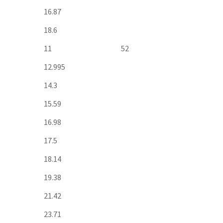
16.87
18.6
11
52
12.995
14.3
15.59
16.98
17.5
18.14
19.38
21.42
23.71