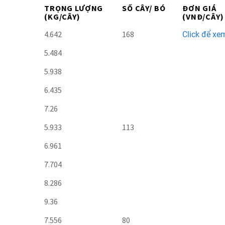
TRỌNG LƯỢNG
SỐ CÂY/ BÓ
ĐƠN GIÁ
(KG/CÂY)
(VNĐ/CÂY)
4.642
168
Click để xe
5.484
5.938
6.435
7.26
5.933
113
6.961
7.704
8.286
9.36
7.556
80