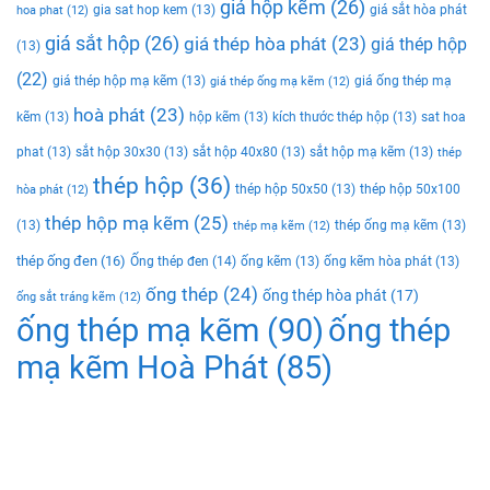
giá hộp kẽm
(26)
gia sat hop kem
(13)
giá sắt hòa phát
hoa phat
(12)
giá sắt hộp
(26)
giá thép hòa phát
(23)
giá thép hộp
(13)
(22)
giá thép hộp mạ kẽm
(13)
giá ống thép mạ
giá thép ống mạ kẽm
(12)
hoà phát
(23)
kẽm
(13)
hộp kẽm
(13)
kích thước thép hộp
(13)
sat hoa
phat
(13)
sắt hộp 30x30
(13)
sắt hộp 40x80
(13)
sắt hộp mạ kẽm
(13)
thép
thép hộp
(36)
thép hộp 50x50
(13)
thép hộp 50x100
hòa phát
(12)
thép hộp mạ kẽm
(25)
(13)
thép ống mạ kẽm
(13)
thép mạ kẽm
(12)
thép ống đen
(16)
Ống thép đen
(14)
ống kẽm
(13)
ống kẽm hòa phát
(13)
ống thép
(24)
ống thép hòa phát
(17)
ống sắt tráng kẽm
(12)
ống thép mạ kẽm
(90)
ống thép
mạ kẽm Hoà Phát
(85)