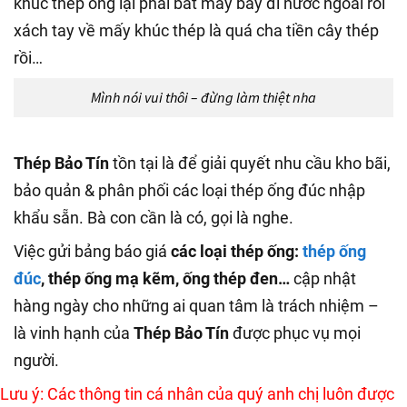
khúc thép ống lại phải bắt máy bay đi nước ngoài rồi
xách tay về mấy khúc thép là quá cha tiền cây thép
rồi…
Mình nói vui thôi – đừng làm thiệt nha
Thép Bảo Tín
tồn tại là để giải quyết nhu cầu kho bãi,
bảo quản & phân phối các loại thép ống đúc nhập
khẩu sẵn. Bà con cần là có, gọi là nghe.
Việc gửi bảng báo giá
các loại thép ống:
thép ống
đúc
, thép ống mạ kẽm, ống thép đen…
cập nhật
hàng ngày cho những ai quan tâm là trách nhiệm –
là vinh hạnh của
Thép Bảo Tín
được phục vụ mọi
người.
Lưu ý: Các thông tin cá nhân của quý anh chị luôn được