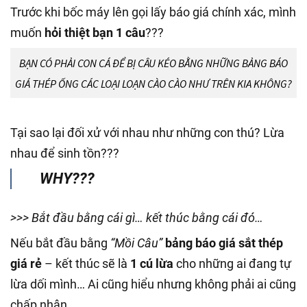
Trước khi bốc máy lên gọi lấy báo giá chính xác, mình
muốn
hỏi thiệt bạn 1 câu
???
BẠN CÓ PHẢI CON CÁ ĐỂ BỊ CÂU KÉO BẰNG NHỮNG BẢNG BÁO
GIÁ THÉP ỐNG CÁC LOẠI LOẠN CÀO CÀO NHƯ TRÊN KIA KHÔNG?
Tại sao lại đối xử với nhau như những con thú? Lừa
nhau để sinh tồn???
WHY???
>>> Bắt đầu bằng cái gì… kết thúc bằng cái đó…
Nếu bắt đầu bằng
“Mồi Câu”
bảng báo giá sắt thép
giá rẻ
– kết thúc sẽ là
1 cú lừa
cho những ai đang tự
lừa dối mình… Ai cũng hiểu nhưng không phải ai cũng
chấp nhận