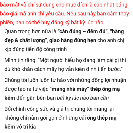
bảo mật và chỉ sử dụng cho mục đích là cập nhật bảng
báo giá mà anh chị yêu cầu. Nếu sau này bạn cảm thấy
phiền, bạn có thể hủy đăng ký bất kỳ lúc nào
Quan trọng hơn nữa là
“cân đúng – đếm đủ”, “hàng
đẹp & chất lượng”
,
giao hàng đúng hẹn
cho anh chị
kịp đúng tiến độ công trình
Mình tin rằng: “Một người hiểu họ đang làm cái gì thì
dù khó khăn cách mấy họ vẫn kiên định tiến bước.”
Chúng tôi luôn luôn tự hào với những đồng lợi nhuận
được tạo ra từ việc
“mang nhà máy”
thép ống mạ
kẽm
đến gần bên bạn
bất kỳ lúc nào bạn cần
Bởi chính công sức và giá trị chúng tôi mang lại
không chỉ nằm gói gọn ở những cái
ống thép mạ
kẽm
vô tri kia