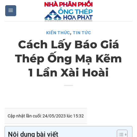
Skip
to
content
,
KIẾN THỨC
TIN TỨC
Cách Lấy Báo Giá
Thép Ống Mạ Kẽm
1 Lần Xài Hoài
Cập nhật lần cuối: 24/05/2023 lúc 15:32
Nội dung bài viết