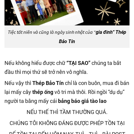
Tiệc tất niên và cũng là ngày sinh nhật của “
gia đình” Thép
Bảo Tín
Nếu không hiểu được chữ
“TẠI SAO”
chúng ta bắt
đầu thì mọi thứ sẽ trở nên vô nghĩa.
Nếu vậy thì
Thép Bảo Tín
chỉ là con buôn, mua đi bán
lại mấy cây
thép ống
vô tri mà thôi. Rồi ngồi “dụ dụ”
người ta bằng mấy cái
bảng báo giá tào lao
NẾU THẾ THÌ TẦM THƯỜNG QUÁ.
CHÚNG TÔI KHÔNG ĐÁNG ĐƯỢC PHÉP TỒN TẠI