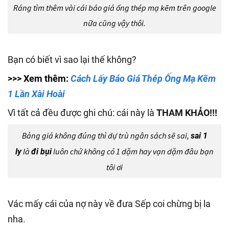
Ráng tìm thêm vài cái báo giá ống thép mạ kẽm trên google
nữa cũng vậy thôi.
Bạn có biết vì sao lại thế không?
>>> Xem thêm:
Cách Lấy Báo Giá Thép Ống Mạ Kẽm
1 Lần Xài Hoài
Vì tất cả đều được ghi chú: cái này là
THAM KHẢO!!!
Bảng giá không đúng thì dự trù ngân sách sẽ sai,
sai 1
là
luôn chứ không có 1 dặm hay vạn dặm đâu bạn
ly
đi bụi
tôi ơi
Vác mấy cái của nợ này về đưa Sếp coi chừng bị la
nha.