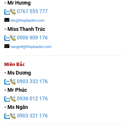
- Mr Hương
0767 555 777
bts@thepbaotin.com
- Miss Thanh Trúc
0906 909 176
hangntt@thepbaotin.com
Miền Bắc
- Ms Dương
0903 332 176
- Mr Phúc
0936 012 176
- Ms Ngân
0903 321 176