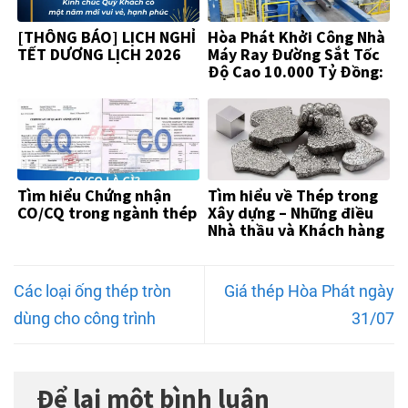
[THÔNG BÁO] LỊCH NGHỈ
Hòa Phát Khởi Công Nhà
TẾT DƯƠNG LỊCH 2026
Máy Ray Đường Sắt Tốc
Độ Cao 10.000 Tỷ Đồng:
Khẳng Định Vị Thế “Vua
Thép”
Tìm hiểu Chứng nhận
Tìm hiểu về Thép trong
CO/CQ trong ngành thép
Xây dựng – Những điều
Nhà thầu và Khách hàng
Cần Biết
Các loại ống thép tròn
Giá thép Hòa Phát ngày
dùng cho công trình
31/07
Để lại một bình luận