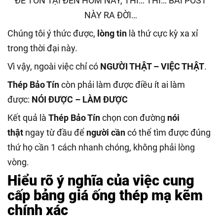
ĐỂ TỒN TẠI ĐẾN HÔM NAY, THÌ… THÌ… BÀI POST
NÀY RA ĐỜI…
Chúng tôi ý thức được,
lòng tin
là thứ cực kỳ xa xỉ
trong thời đại này.
Vì vậy, ngoài việc chỉ có
NGƯỜI THẬT – VIỆC THẬT
.
Thép Bảo Tín
còn phải làm được điều ít ai làm
được:
NÓI ĐƯỢC – LÀM ĐƯỢC
Kết quả là
Thép Bảo Tín
chọn con đường
nói
thật
ngay từ đầu để
người cần
có thể tìm được đúng
thứ họ cần 1 cách nhanh chóng, không phải lòng
vòng.
Hiểu rõ ý nghĩa của việc cung
cấp bảng giá ống thép mạ kẽm
chính xác