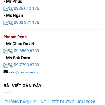
- Mr Phúc
0936 012 176
- Ms Ngân
0903 321 176
Phnom Penh
- Mr Chau Davet
09 6869 6789
- Ms Sok Dara
09 7798 6789
sales@baotinsteel.com
BÀI VIẾT GẦN ĐÂY:
[THÔNG BÁO] LỊCH NGHỈ TẾT DƯƠNG LỊCH 2026