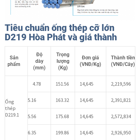
Tiêu chuẩn ống thép cỡ lớn
D219 Hòa Phát và giá thành
Độ
Trọng
Sản
Đơn giá
Thành tiền
dày
lượng
phẩm
(VNĐ/Kg)
(VNĐ/Cây)
(mm)
(Kg)
4.78
151.56
14,645
2,219,596
5.16
163.32
14,645
2,391,821
Ống
thép
D219.1
5.56
175.68
14,645
2,572,834
6.35
199.86
14,645
2,926,950