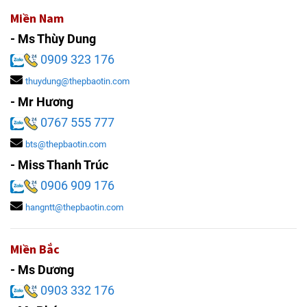
Miền Nam
- Ms Thùy Dung
0909 323 176
thuydung@thepbaotin.com
- Mr Hương
0767 555 777
bts@thepbaotin.com
- Miss Thanh Trúc
0906 909 176
hangntt@thepbaotin.com
Miền Bắc
- Ms Dương
0903 332 176