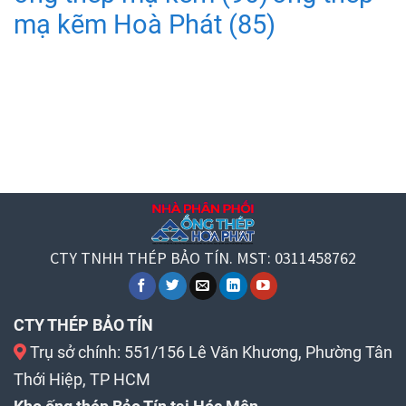
mạ kẽm Hoà Phát
(85)
CTY TNHH THÉP BẢO TÍN. MST: 0311458762
CTY THÉP BẢO TÍN
Trụ sở chính: 551/156 Lê Văn Khương, Phường Tân
Thới Hiệp, TP HCM