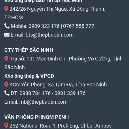
Kho ống thép Bảo Tín tại Hóc Môn
242/26 Nguyễn Thị Ngâu, Xã Đông Thạnh,
TP.HCM
Mobile:
0909 323 176
|
0767 555 777
Email:
bts@thepbaotin.com
CTY THÉP BẮC NINH
Trụ sở:
101 Mạc Đĩnh Chi, Phường Võ Cường, Tỉnh
Bắc Ninh
Kho ống thép & VPGD
KCN Yên Phong, Xã Tam Đa, Tỉnh Bắc Ninh
ĐT:
0938 784 176
-
0931 339 176
Email:
mb@thepbaotin.com
VĂN PHÒNG PHNOM PENH
252 National Road 1, Prek Eng, Chbar Ampov,