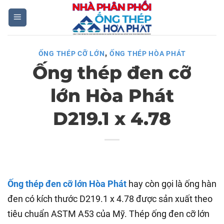
Skip
to
content
,
ỐNG THÉP CỠ LỚN
ỐNG THÉP HÒA PHÁT
Ống thép đen cỡ
lớn Hòa Phát
D219.1 x 4.78
Ống thép đen cỡ lớn Hòa Phát
hay còn gọi là ống hàn
đen có kích thước D219.1 x 4.78 được sản xuất theo
tiêu chuẩn ASTM A53 của Mỹ. Thép ống đen cỡ lớn