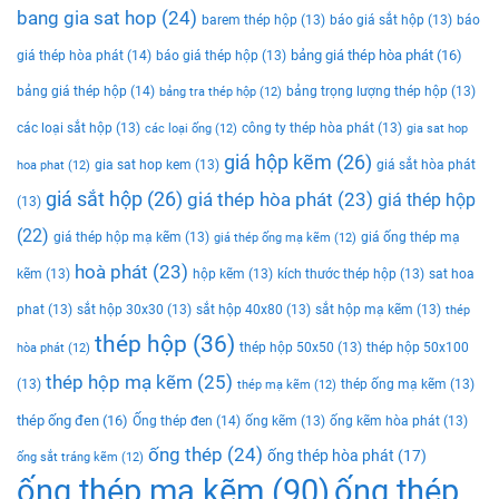
bang gia sat hop
(24)
barem thép hộp
(13)
báo giá sắt hộp
(13)
báo
bảng giá thép hòa phát
(16)
giá thép hòa phát
(14)
báo giá thép hộp
(13)
bảng giá thép hộp
(14)
bảng trọng lượng thép hộp
(13)
bảng tra thép hộp
(12)
các loại sắt hộp
(13)
công ty thép hòa phát
(13)
các loại ống
(12)
gia sat hop
giá hộp kẽm
(26)
gia sat hop kem
(13)
giá sắt hòa phát
hoa phat
(12)
giá sắt hộp
(26)
giá thép hòa phát
(23)
giá thép hộp
(13)
(22)
giá thép hộp mạ kẽm
(13)
giá ống thép mạ
giá thép ống mạ kẽm
(12)
hoà phát
(23)
kẽm
(13)
hộp kẽm
(13)
kích thước thép hộp
(13)
sat hoa
phat
(13)
sắt hộp 30x30
(13)
sắt hộp 40x80
(13)
sắt hộp mạ kẽm
(13)
thép
thép hộp
(36)
thép hộp 50x50
(13)
thép hộp 50x100
hòa phát
(12)
thép hộp mạ kẽm
(25)
(13)
thép ống mạ kẽm
(13)
thép mạ kẽm
(12)
thép ống đen
(16)
Ống thép đen
(14)
ống kẽm
(13)
ống kẽm hòa phát
(13)
ống thép
(24)
ống thép hòa phát
(17)
ống sắt tráng kẽm
(12)
ống thép mạ kẽm
(90)
ống thép