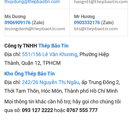
hangntt@thepbaotin.com
thuydung@thepbaotin.com
Ms Dương
Mr Hương
0906909176
(Zalo)
0903332176
(Zalo)
lecongdanh@thepbaotin.com
bts@thepbaotin.com
Công ty TNHH
Thép Bảo Tín
Địa chỉ:
551/156 Lê Văn Khương
, Phường Hiệp
Thành, Quận 12, TPHCM
Kho Ống Thép Bảo Tín
Địa chỉ:
242/26 Nguyễn Thị Ngâu
, ấp Trung Đông 2,
Thới Tam Thôn, Hóc Môn, Thành phố Hồ Chí Minh
Mọi thông tin khác cần hỗ trợ, hãy gọi cho chúng tôi
qua số:
093 127 2222
hoặc
0767 555 777