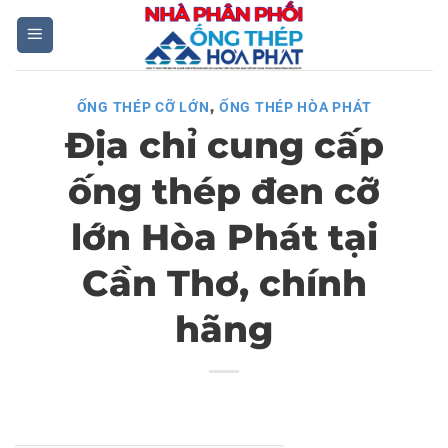
Skip
to
content
,
ỐNG THÉP CỠ LỚN
ỐNG THÉP HÒA PHÁT
Địa chỉ cung cấp
ống thép đen cỡ
lớn Hòa Phát tại
Cần Thơ, chính
hãng