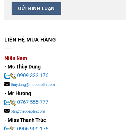
LIÊN HỆ MUA HÀNG
Miền Nam
- Ms Thùy Dung
0909 323 176
thuydung@thepbaotin.com
- Mr Hương
0767 555 777
bts@thepbaotin.com
- Miss Thanh Trúc
0906 909 176