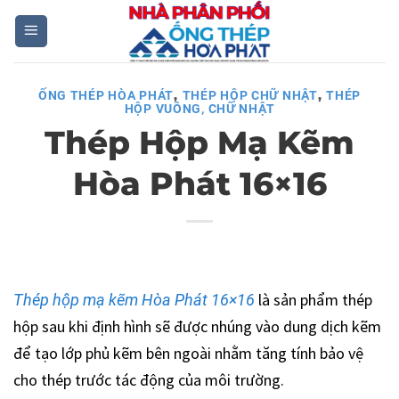
Skip
to
content
,
,
ỐNG THÉP HÒA PHÁT
THÉP HỘP CHỮ NHẬT
THÉP
HỘP VUÔNG, CHỮ NHẬT
Thép Hộp Mạ Kẽm
Hòa Phát 16×16
là sản phẩm thép
Thép hộp mạ kẽm Hòa Phát 16×16
hộp sau khi định hình sẽ được nhúng vào dung dịch kẽm
để tạo lớp phủ kẽm bên ngoài nhằm tăng tính bảo vệ
cho thép trước tác động của môi trường.