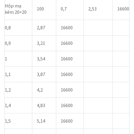
Hộp mạ
100
0,7
2,53
16600
kẽm 20×20
0,8
2,87
16600
0,9
3,21
16600
1
3,54
16600
1,1
3,87
16600
1,2
4,2
16600
1,4
4,83
16600
1,5
5,14
16600