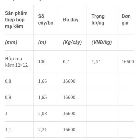
Sản phẩm
Số
Trọng
Đơn
thép hộp
Độ dày
cây/bó
lượng
giá
mạ kẽm
(mm)
(m)
(Kg/cây)
(VNĐ/kg)
Hộp mạ
100
0,7
1,47
16600
kẽm 12×12
0,8
1,66
16600
0,9
1,85
16600
1
2,03
16600
1,1
2,21
16600