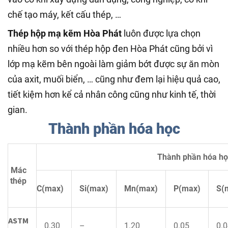
chế tạo máy, kết cấu thép, …
Thép hộp mạ kẽm Hòa Phát
luôn được lựa chọn
nhiều hơn so với thép hộp đen Hòa Phát cũng bởi vì
lớp mạ kẽm bên ngoài làm giảm bớt được sự ăn mòn
của axit, muối biển, … cũng như đem lại hiệu quả cao,
tiết kiệm hơn kể cả nhân công cũng như kinh tế, thời
gian.
Thành phần hóa học
Thành phần hóa họ
Mác
thép
C(max)
Si(max)
Mn(max)
P(max)
S(
ASTM
0.30
–
1.20
0.05
0.