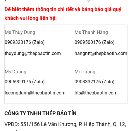
Để biết thêm thông tin chi tiết và bảng báo giá quý
khách vui lòng liên hệ:
Ms Thùy Dung
Ms Thanh Hằng
0909323176
(Zalo)
0909500176
(Zalo)
thuydung@thepbaotin.com
hangntt@thepbaotin.com
Ms Dương
Mr Hương
0906909176
(Zalo)
0903332176
(Zalo)
lecongdanh@thepbaotin.com
bts@thepbaotin.com
CÔNG TY TNHH THÉP BẢO TÍN
VPĐD: 551/156 Lê Văn Khương, P. Hiệp Thành, Q. 12,