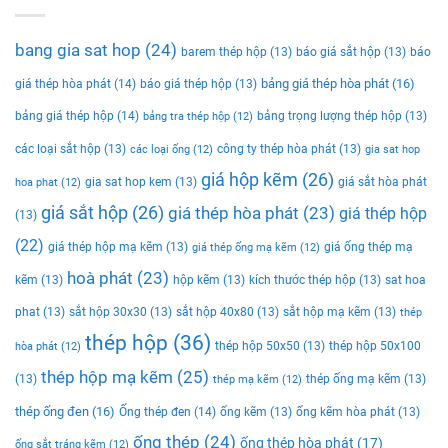
bang gia sat hop
(24)
barem thép hộp
(13)
báo giá sắt hộp
(13)
báo
bảng giá thép hòa phát
(16)
giá thép hòa phát
(14)
báo giá thép hộp
(13)
bảng giá thép hộp
(14)
bảng trọng lượng thép hộp
(13)
bảng tra thép hộp
(12)
các loại sắt hộp
(13)
công ty thép hòa phát
(13)
các loại ống
(12)
gia sat hop
giá hộp kẽm
(26)
gia sat hop kem
(13)
giá sắt hòa phát
hoa phat
(12)
giá sắt hộp
(26)
giá thép hòa phát
(23)
giá thép hộp
(13)
(22)
giá thép hộp mạ kẽm
(13)
giá ống thép mạ
giá thép ống mạ kẽm
(12)
hoà phát
(23)
kẽm
(13)
hộp kẽm
(13)
kích thước thép hộp
(13)
sat hoa
phat
(13)
sắt hộp 30x30
(13)
sắt hộp 40x80
(13)
sắt hộp mạ kẽm
(13)
thép
thép hộp
(36)
thép hộp 50x50
(13)
thép hộp 50x100
hòa phát
(12)
thép hộp mạ kẽm
(25)
(13)
thép ống mạ kẽm
(13)
thép mạ kẽm
(12)
thép ống đen
(16)
Ống thép đen
(14)
ống kẽm
(13)
ống kẽm hòa phát
(13)
ống thép
(24)
ống thép hòa phát
(17)
ống sắt tráng kẽm
(12)