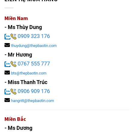
Miền Nam
- Ms Thùy Dung
0909 323 176
thuydung@thepbaotin.com
- Mr Hương
0767 555 777
bts@thepbaotin.com
- Miss Thanh Trúc
0906 909 176
hangntt@thepbaotin.com
Miền Bắc
- Ms Dương