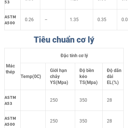
53
ASTM
0.26
–
1.35
0.35
0.
A500
Tiêu chuẩn cơ lý
Đặc tính cơ lý
Mác
Giới hạn
Độ bền
Độ dãn
thép
Temp(0C)
chảy
kéo
dài
YS(Mpa)
TS(Mpa)
EL(%)
ASTM
250
350
28
A53
ASTM
250
350
28
A500