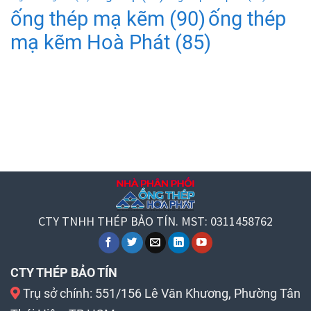
ống thép mạ kẽm
(90)
ống thép
mạ kẽm Hoà Phát
(85)
CTY TNHH THÉP BẢO TÍN. MST: 0311458762
CTY THÉP BẢO TÍN
Trụ sở chính: 551/156 Lê Văn Khương, Phường Tân