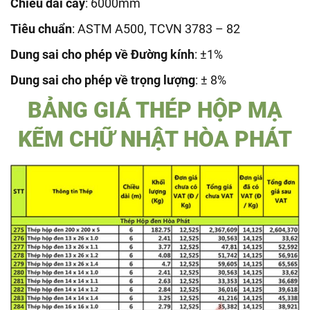
Chiều dài cây
: 6000mm
Tiêu chuẩn
: ASTM A500, TCVN 3783 – 82
Dung sai cho phép về Đường kính
: ±1%
Dung sai cho phép về trọng lượng
: ± 8%
BẢNG GIÁ THÉP HỘP MẠ
KẼM CHỮ NHẬT HÒA PHÁT