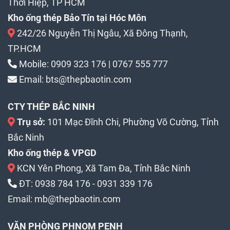
Thới Hiệp, TP HCM
Kho ống thép Bảo Tín tại Hóc Môn
242/26 Nguyễn Thị Ngâu, Xã Đông Thạnh,
TP.HCM
Mobile:
0909 323 176
|
0767 555 777
Email:
bts@thepbaotin.com
CTY THÉP BẮC NINH
Trụ sở:
101 Mạc Đĩnh Chi, Phường Võ Cường, Tỉnh
Bắc Ninh
Kho ống thép & VPGD
KCN Yên Phong, Xã Tam Đa, Tỉnh Bắc Ninh
ĐT:
0938 784 176
-
0931 339 176
Email:
mb@thepbaotin.com
VĂN PHÒNG PHNOM PENH