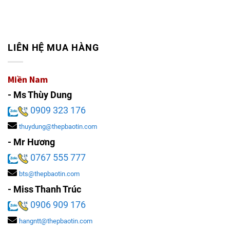
LIÊN HỆ MUA HÀNG
Miền Nam
- Ms Thùy Dung
0909 323 176
thuydung@thepbaotin.com
- Mr Hương
0767 555 777
bts@thepbaotin.com
- Miss Thanh Trúc
0906 909 176
hangntt@thepbaotin.com