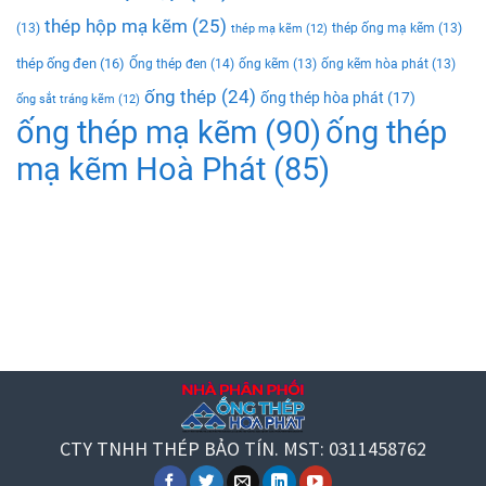
thép hộp mạ kẽm
(25)
(13)
thép ống mạ kẽm
(13)
thép mạ kẽm
(12)
thép ống đen
(16)
Ống thép đen
(14)
ống kẽm
(13)
ống kẽm hòa phát
(13)
ống thép
(24)
ống thép hòa phát
(17)
ống sắt tráng kẽm
(12)
ống thép mạ kẽm
(90)
ống thép
mạ kẽm Hoà Phát
(85)
CTY TNHH THÉP BẢO TÍN. MST: 0311458762