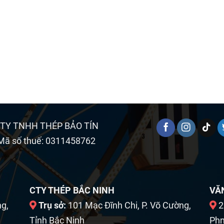
TY TNHH THÉP BẢO TÍN
Mã số thuế: 0311458762
CTY THÉP BẮC NINH
VĂ
ng,
Trụ sở:
101 Mạc Đĩnh Chi, P. Võ Cường,
2
Tỉnh Bắc Ninh
Phn