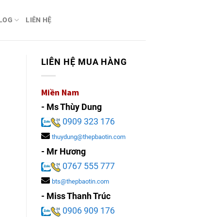
LOG
LIÊN HỆ
LIÊN HỆ MUA HÀNG
Miền Nam
- Ms Thùy Dung
0909 323 176
thuydung@thepbaotin.com
- Mr Hương
0767 555 777
bts@thepbaotin.com
- Miss Thanh Trúc
0906 909 176