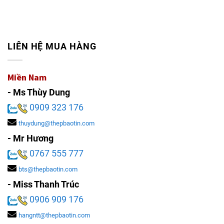
LIÊN HỆ MUA HÀNG
Miền Nam
- Ms Thùy Dung
0909 323 176
thuydung@thepbaotin.com
- Mr Hương
0767 555 777
bts@thepbaotin.com
- Miss Thanh Trúc
0906 909 176
hangntt@thepbaotin.com