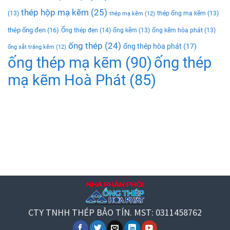
thép hộp mạ kẽm
(25)
(13)
thép ống mạ kẽm
(13)
thép mạ kẽm
(12)
thép ống đen
(16)
Ống thép đen
(14)
ống kẽm
(13)
ống kẽm hòa phát
(13)
ống thép
(24)
ống thép hòa phát
(17)
ống sắt tráng kẽm
(12)
ống thép mạ kẽm
(90)
ống thép
mạ kẽm Hoà Phát
(85)
CTY TNHH THÉP BẢO TÍN. MST: 0311458762