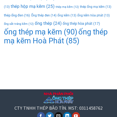
thép hộp mạ kẽm
(25)
(13)
thép ống mạ kẽm
(13)
thép mạ kẽm
(12)
thép ống đen
(16)
Ống thép đen
(14)
ống kẽm
(13)
ống kẽm hòa phát
(13)
ống thép
(24)
ống thép hòa phát
(17)
ống sắt tráng kẽm
(12)
ống thép mạ kẽm
(90)
ống thép
mạ kẽm Hoà Phát
(85)
CTY TNHH THÉP BẢO TÍN. MST: 0311458762