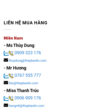
LIÊN HỆ MUA HÀNG
Miền Nam
- Ms Thùy Dung
0909 323 176
thuydung@thepbaotin.com
- Mr Hương
0767 555 777
bts@thepbaotin.com
- Miss Thanh Trúc
0906 909 176
hangntt@thepbaotin.com