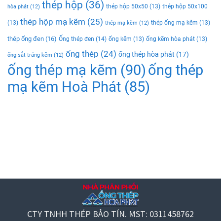
thép hộp
(36)
thép hộp 50x50
(13)
thép hộp 50x100
hòa phát
(12)
thép hộp mạ kẽm
(25)
(13)
thép ống mạ kẽm
(13)
thép mạ kẽm
(12)
thép ống đen
(16)
Ống thép đen
(14)
ống kẽm
(13)
ống kẽm hòa phát
(13)
ống thép
(24)
ống thép hòa phát
(17)
ống sắt tráng kẽm
(12)
ống thép mạ kẽm
(90)
ống thép
mạ kẽm Hoà Phát
(85)
CTY TNHH THÉP BẢO TÍN. MST: 0311458762