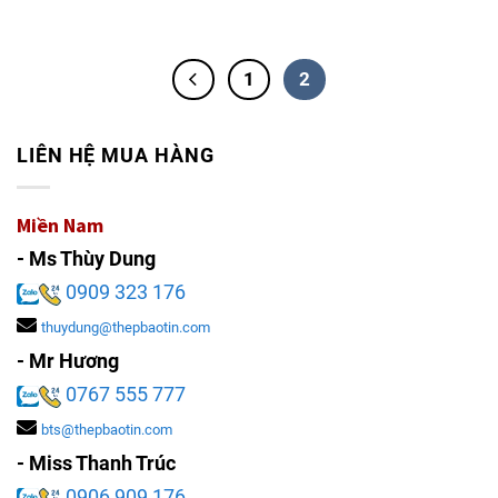
1
2
LIÊN HỆ MUA HÀNG
Miền Nam
- Ms Thùy Dung
0909 323 176
thuydung@thepbaotin.com
- Mr Hương
0767 555 777
bts@thepbaotin.com
- Miss Thanh Trúc
0906 909 176