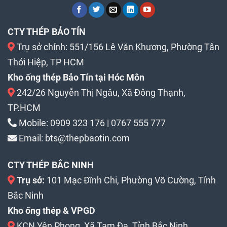
CTY THÉP BẢO TÍN
Trụ sở chính: 551/156 Lê Văn Khương, Phường Tân
Thới Hiệp, TP HCM
Kho ống thép Bảo Tín tại Hóc Môn
242/26 Nguyễn Thị Ngâu, Xã Đông Thạnh,
TP.HCM
Mobile:
0909 323 176
|
0767 555 777
Email:
bts@thepbaotin.com
CTY THÉP BẮC NINH
Trụ sở:
101 Mạc Đĩnh Chi, Phường Võ Cường, Tỉnh
Bắc Ninh
Kho ống thép & VPGD
KCN Yên Phong, Xã Tam Đa, Tỉnh Bắc Ninh