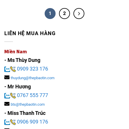
1
2
LIÊN HỆ MUA HÀNG
Miền Nam
- Ms Thùy Dung
0909 323 176
thuydung@thepbaotin.com
- Mr Hương
0767 555 777
bts@thepbaotin.com
- Miss Thanh Trúc
0906 909 176