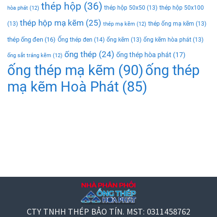
thép hộp
(36)
thép hộp 50x50
(13)
thép hộp 50x100
hòa phát
(12)
thép hộp mạ kẽm
(25)
(13)
thép ống mạ kẽm
(13)
thép mạ kẽm
(12)
thép ống đen
(16)
Ống thép đen
(14)
ống kẽm
(13)
ống kẽm hòa phát
(13)
ống thép
(24)
ống thép hòa phát
(17)
ống sắt tráng kẽm
(12)
ống thép mạ kẽm
(90)
ống thép
mạ kẽm Hoà Phát
(85)
CTY TNHH THÉP BẢO TÍN. MST: 0311458762